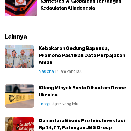
Kontestasi AI Global dan Tantangan
Kedaulatan AI Indonesia
Lainnya
Kebakaran Gedung Bapenda,
Pramono Pastikan Data Perpajakan
Aman
Nasional
| 4 jam yang lalu
Kilang Minyak Rusia Dihantam Drone
Ukraina
Energi
| 4 jam yang lalu
Danantara Bisnis Protein, Investasi
Rp44,7 T, Patungan JBS Group