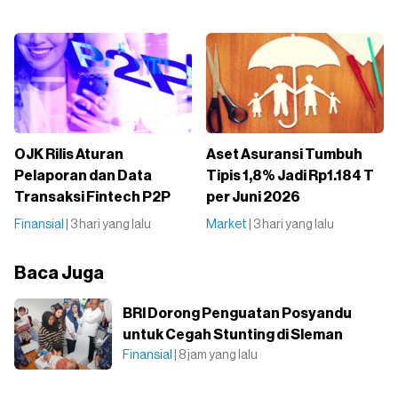
OJK Rilis Aturan
Aset Asuransi Tumbuh
Pelaporan dan Data
Tipis 1,8% Jadi Rp1.184 T
Transaksi Fintech P2P
per Juni 2026
Finansial
| 3 hari yang lalu
Market
| 3 hari yang lalu
Baca Juga
BRI Dorong Penguatan Posyandu
untuk Cegah Stunting di Sleman
Finansial
| 8 jam yang lalu