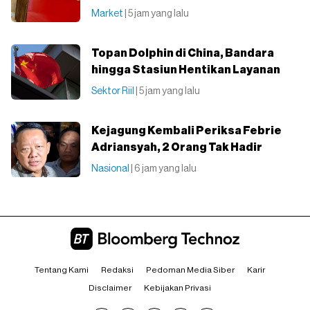
Market
| 5 jam yang lalu
Topan Dolphin di China, Bandara
hingga Stasiun Hentikan Layanan
Sektor Riil
| 5 jam yang lalu
Kejagung Kembali Periksa Febrie
Adriansyah, 2 Orang Tak Hadir
Nasional
| 6 jam yang lalu
Tentang Kami
Redaksi
Pedoman Media Siber
Karir
Disclaimer
Kebijakan Privasi