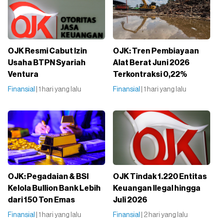
OJK Resmi Cabut Izin
OJK: Tren Pembiayaan
Usaha BTPN Syariah
Alat Berat Juni 2026
Ventura
Terkontraksi 0,22%
Finansial
| 1 hari yang lalu
Finansial
| 1 hari yang lalu
OJK: Pegadaian & BSI
OJK Tindak 1.220 Entitas
Kelola Bullion Bank Lebih
Keuangan Ilegal hingga
dari 150 Ton Emas
Juli 2026
Finansial
| 1 hari yang lalu
Finansial
| 2 hari yang lalu