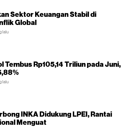
an Sektor Keuangan Stabil di
flik Global
g lalu
ol Tembus Rp105,14 Triliun pada Juni,
5,88%
g lalu
rbong INKA Didukung LPEI, Rantai
ional Menguat