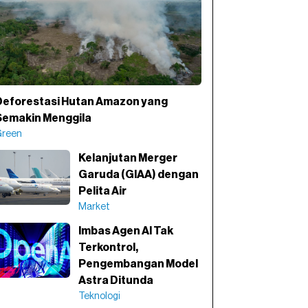
Deforestasi Hutan Amazon yang
Semakin Menggila
Green
Kelanjutan Merger
Garuda (GIAA) dengan
Pelita Air
Market
Imbas Agen AI Tak
Terkontrol,
Pengembangan Model
Astra Ditunda
Teknologi