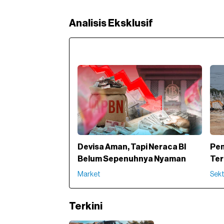
Analisis Eksklusif
Devisa Aman, Tapi Neraca BI
Pem
Belum Sepenuhnya Nyaman
Ter
Market
Sekto
Terkini