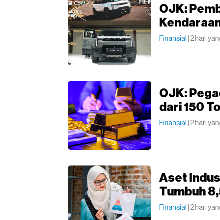
OJK: Pemb
Kendaraan
Finansial
| 2 hari yan
OJK: Pegad
dari 150 T
Finansial
| 2 hari yan
Aset Indus
Tumbuh 8,
Finansial
| 2 hari yan