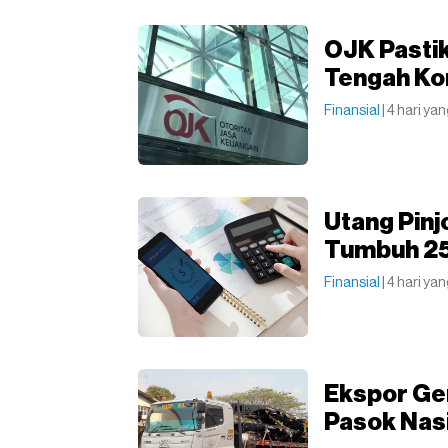
OJK Pastik
Tengah Kon
Finansial
| 4 hari yan
Utang Pinj
Tumbuh 2
Finansial
| 4 hari yan
Ekspor Ge
Pasok Nas