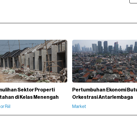
ulihan Sektor Properti
Pertumbuhan Ekonomi But
tahan di Kelas Menengah
Orkestrasi Antarlembaga
r Riil
Market