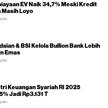
iayaan EV Naik 34,7% Meski Kredit
 Masih Loyo
g lalu
aian & BSI Kelola Bullion Bank Lebih
on Emas
g lalu
tri Keuangan Syariah RI 2025
5% Jadi Rp3.131 T
g lalu