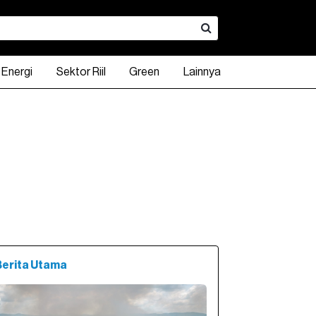
Energi
Sektor Riil
Green
Lainnya
INDO 10Y
KLBF
INDO 15Y
CPIN
INDO 20Y
ADRO
DXY Index
UNTR
USD - IDR
TPIA
.00
94.87
790.00
98.63
3,140.00
98.55
2,540.00
1,200.74
23,675.00
17,897.00
2,230.00
2%
0.00%
0.63%
1.60%
0.40%
0.53%
0.15%
4.69%
Berita Utama