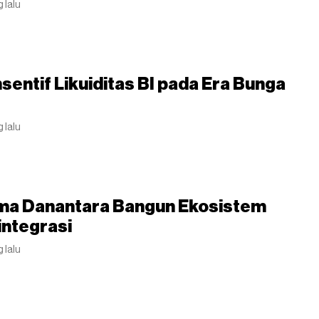
g lalu
sentif Likuiditas BI pada Era Bunga
g lalu
ma Danantara Bangun Ekosistem
ntegrasi
g lalu