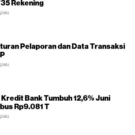
735 Rekening
g lalu
Aturan Pelaporan dan Data Transaksi
2P
g lalu
 Kredit Bank Tumbuh 12,6% Juni
bus Rp9.081 T
g lalu