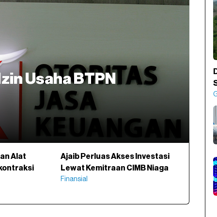
Izin Usaha BTPN
an Alat
Ajaib Perluas Akses Investasi
kontraksi
Lewat Kemitraan CIMB Niaga
Finansial