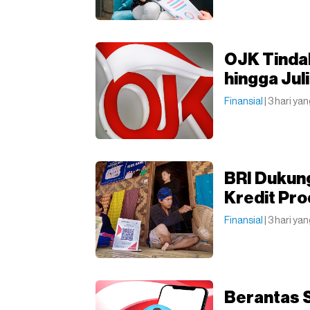
OJK Tindak
hingga Jul
Finansial
| 3 hari yan
BRI Dukung
Kredit Pro
Finansial
| 3 hari yan
Berantas 