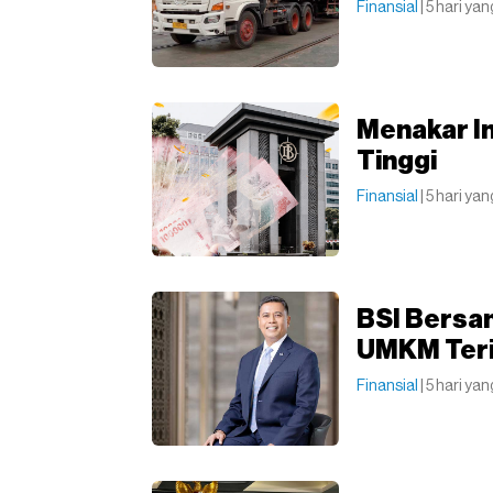
Finansial
| 5 hari yan
Menakar In
Tinggi
Finansial
| 5 hari yan
BSI Bersa
UMKM Teri
Finansial
| 5 hari yan