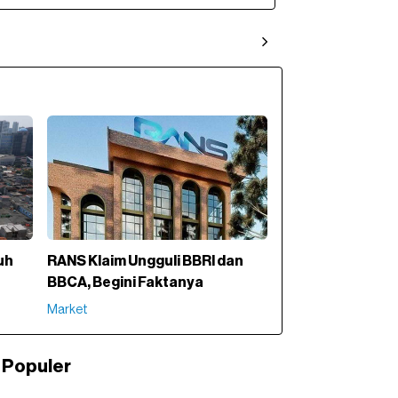
uh
RANS Klaim Ungguli BBRI dan
BBCA, Begini Faktanya
Market
Populer