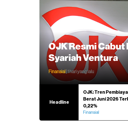
OJK Resmi Cabut 
Syariah Ventura
Finansial
| 1 hari yang lalu
OJK: Tren Pembiaya
Berat Juni 2026 Ter
Headline
0,22%
Finansial