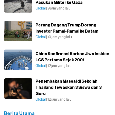
Pasukan Militer ke Gaza
Global
| 9 jam yang lalu
Perang Dagang Trump Dorong
Investor Ramai-Ramai ke Batam
Global
| 10 jam yang lalu
China Konfirmasi Korban Jiwa Insiden
LCS Pertama Sejak 2001
Global
| 12 jam yang lalu
Penembakan Massal di Sekolah
Thailand Tewaskan 3 Siswa dan 3
Guru
Global
| 12 jam yang lalu
Berita Utama