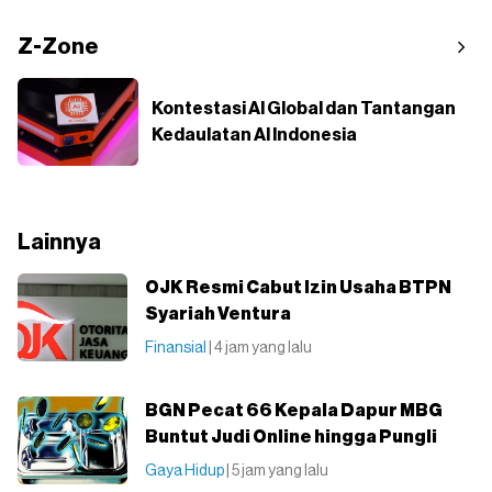
Z-Zone
Kontestasi AI Global dan Tantangan
Kedaulatan AI Indonesia
Lainnya
OJK Resmi Cabut Izin Usaha BTPN
Syariah Ventura
Finansial
| 4 jam yang lalu
BGN Pecat 66 Kepala Dapur MBG
Buntut Judi Online hingga Pungli
Gaya Hidup
| 5 jam yang lalu