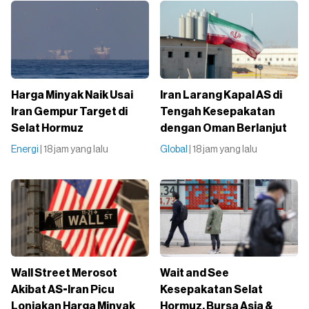
Harga Minyak Naik Usai
Iran Larang Kapal AS di
Iran Gempur Target di
Tengah Kesepakatan
Selat Hormuz
dengan Oman Berlanjut
Energi
| 18 jam yang lalu
Global
| 18 jam yang lalu
Wall Street Merosot
Wait and See
Akibat AS-Iran Picu
Kesepakatan Selat
Lonjakan Harga Minyak
Hormuz, Bursa Asia &