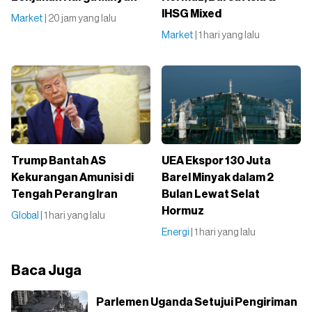
IHSG Mixed
Market
| 20 jam yang lalu
Market
| 1 hari yang lalu
Trump Bantah AS
UEA Ekspor 130 Juta
Kekurangan Amunisi di
Barel Minyak dalam 2
Tengah Perang Iran
Bulan Lewat Selat
Hormuz
Global
| 1 hari yang lalu
Energi
| 1 hari yang lalu
Baca Juga
Parlemen Uganda Setujui Pengiriman