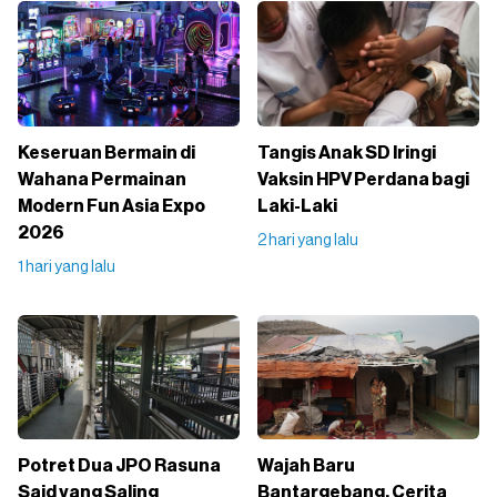
Keseruan Bermain di
Tangis Anak SD Iringi
Wahana Permainan
Vaksin HPV Perdana bagi
Modern Fun Asia Expo
Laki-Laki
2026
2 hari yang lalu
1 hari yang lalu
Potret Dua JPO Rasuna
Wajah Baru
Said yang Saling
Bantargebang, Cerita