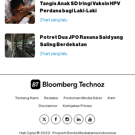
Tangis Anak SD Iringi Vaksin HPV
Perdana bagi Laki-Laki
2 hari yang lalu
Potret Dua JPO Rasuna Said yang
Saling Berdekatan
2 hari yang lalu
Tentang Kami
Redaksi
Pedoman Media Siber
Karir
Disclaimer
Kebijakan Privasi
Hak Cipta © 2023 - Properti Berita Mediatama Indonesia