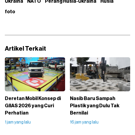
Ukraina
NATO
Perang Rusia-Ukraina
Rusia
foto
Artikel Terkait
Deretan Mobil Konsep di
Nasib Baru Sampah
GIIAS 2026 yang Curi
Plastik yang Dulu Tak
Perhatian
Bernilai
1 jam yang lalu
16 jam yang lalu