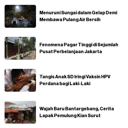
Menuruni Sungai dalam Gelap Demi
Membawa Pulang Air Bersih
Fenomena Pagar Tinggi di Sejumlah
Pusat Perbelanjaan Jakarta
Tangis Anak SD Iringi Vaksin HPV
Perdana bagi Laki-Laki
Wajah Baru Bantargebang, Cerita
Lapak Pemulung Kian Surut