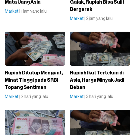
Mata Uang Asia
Galak, Rupiah Bisa Sulit
Bergerak
Market
| 1 jam yang lalu
Market
| 2 jam yang lalu
Rupiah Ditutup Menguat,
Rupiah Ikut Tertekan di
Minat Tinggi pada SRBI
Asia, Harga Minyak Jadi
Topang Sentimen
Beban
Market
| 2 hari yang lalu
Market
| 3 hari yang lalu