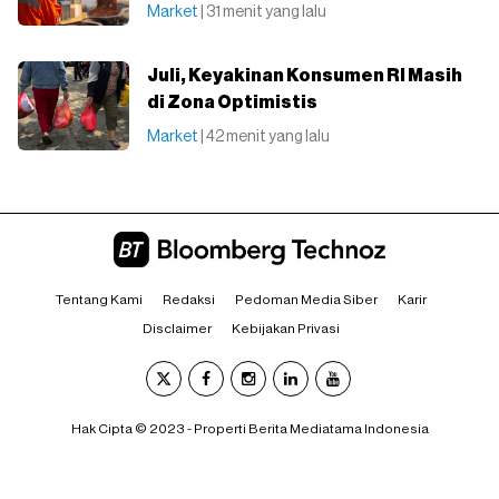
Market
| 31 menit yang lalu
Juli, Keyakinan Konsumen RI Masih
di Zona Optimistis
Market
| 42 menit yang lalu
Tentang Kami
Redaksi
Pedoman Media Siber
Karir
Disclaimer
Kebijakan Privasi
Hak Cipta © 2023 - Properti Berita Mediatama Indonesia