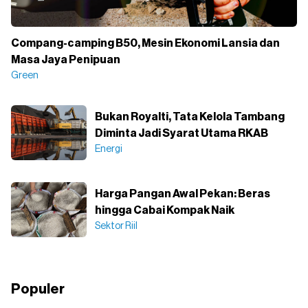
Compang-camping B50, Mesin Ekonomi Lansia dan
Masa Jaya Penipuan
Green
Bukan Royalti, Tata Kelola Tambang
Diminta Jadi Syarat Utama RKAB
Energi
Harga Pangan Awal Pekan: Beras
hingga Cabai Kompak Naik
Sektor Riil
Populer