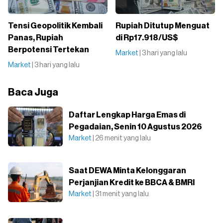
Tensi Geopolitik Kembali
Rupiah Ditutup Menguat
Panas, Rupiah
di Rp17.918/US$
Berpotensi Tertekan
Market
| 3 hari yang lalu
Market
| 3 hari yang lalu
Baca Juga
Daftar Lengkap Harga Emas di
Pegadaian, Senin 10 Agustus 2026
Market
| 26 menit yang lalu
Saat DEWA Minta Kelonggaran
Perjanjian Kredit ke BBCA & BMRI
Market
| 31 menit yang lalu