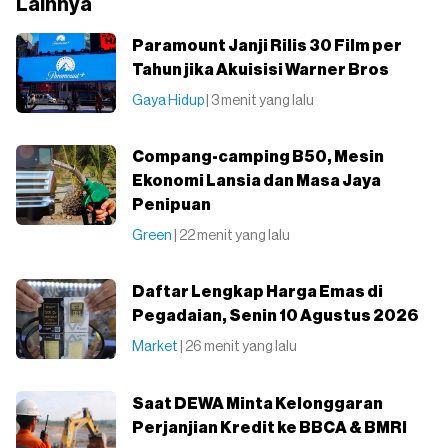
Lainnya
Paramount Janji Rilis 30 Film per
Tahun jika Akuisisi Warner Bros
Gaya Hidup
| 3 menit yang lalu
Compang-camping B50, Mesin
Ekonomi Lansia dan Masa Jaya
Penipuan
Green
| 22 menit yang lalu
Daftar Lengkap Harga Emas di
Pegadaian, Senin 10 Agustus 2026
Market
| 26 menit yang lalu
Saat DEWA Minta Kelonggaran
Perjanjian Kredit ke BBCA & BMRI