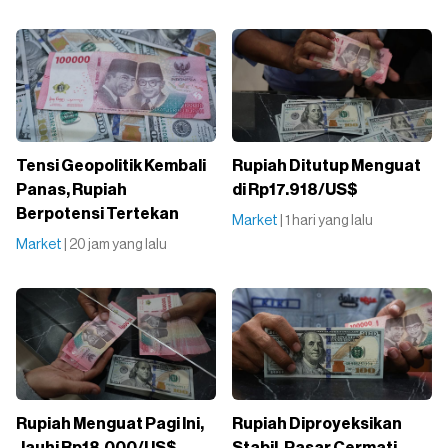
Tensi Geopolitik Kembali
Rupiah Ditutup Menguat
Panas, Rupiah
di Rp17.918/US$
Berpotensi Tertekan
Market
| 1 hari yang lalu
Market
| 20 jam yang lalu
Rupiah Menguat Pagi Ini,
Rupiah Diproyeksikan