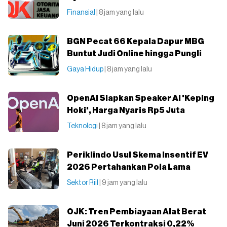
Finansial
| 8 jam yang lalu
BGN Pecat 66 Kepala Dapur MBG
Buntut Judi Online hingga Pungli
Gaya Hidup
| 8 jam yang lalu
OpenAI Siapkan Speaker AI 'Keping
Hoki', Harga Nyaris Rp5 Juta
Teknologi
| 8 jam yang lalu
Periklindo Usul Skema Insentif EV
2026 Pertahankan Pola Lama
Sektor Riil
| 9 jam yang lalu
OJK: Tren Pembiayaan Alat Berat
Juni 2026 Terkontraksi 0,22%