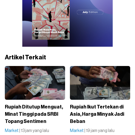
Artikel Terkait
Rupiah Ditutup Menguat,
Rupiah Ikut Tertekan di
Minat Tinggi pada SRBI
Asia, Harga Minyak Jadi
Topang Sentimen
Beban
Market
| 13 jam yang lalu
Market
| 19 jam yang lalu