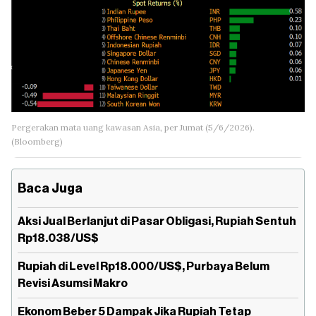
Pergerakan mata uang kawasan Asia, per Jumat (5/6/2026).
(Bloomberg)
Baca Juga
Aksi Jual Berlanjut di Pasar Obligasi, Rupiah Sentuh
Rp18.038/US$
Rupiah di Level Rp18.000/US$, Purbaya Belum
Revisi Asumsi Makro
Ekonom Beber 5 Dampak Jika Rupiah Tetap