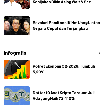
Kebijakan Bikin Asing Wait & See
Revolusi Remitansi Kirim Uang Lintas
Negara Cepat dan Terjangkau
Infografis
Potret Ekonomi Q2-2026: Tumbuh
5,29%
Daftar 10 Aset Kripto Tercuan Juli,
Ada yang Naik 72.410%