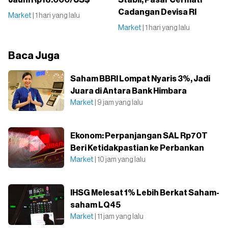
Jauhi Rp18.000/US$
Stabil, Pasar Cermati
Cadangan Devisa RI
Market
| 1 hari yang lalu
Market
| 1 hari yang lalu
Baca Juga
Saham BBRI Lompat Nyaris 3%, Jadi
Juara di Antara Bank Himbara
Market
| 9 jam yang lalu
Ekonom: Perpanjangan SAL Rp70T
Beri Ketidakpastian ke Perbankan
Market
| 10 jam yang lalu
IHSG Melesat 1% Lebih Berkat Saham-
saham LQ45
Market
| 11 jam yang lalu