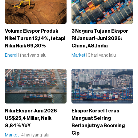
Volume Ekspor Produk
3 Negara Tujuan Ekspor
Nikel Turun 12,14%, tetapi
RI Januari-Juni 2026:
Nilai Naik 69,30%
China, AS, India
Energi
| 1 hari yang lalu
Market
| 3 hari yang lalu
Nilai Ekspor Juni 2026
Ekspor Korsel Terus
US$25,4 Miliar, Naik
Menguat Seiring
8,84% YoY
Berlanjutnya Booming
Cip
Market
| 4 hari yang lalu