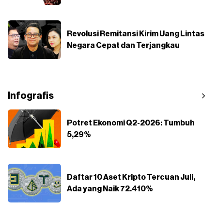
Revolusi Remitansi Kirim Uang Lintas
Negara Cepat dan Terjangkau
Infografis
Potret Ekonomi Q2-2026: Tumbuh
5,29%
Daftar 10 Aset Kripto Tercuan Juli,
Ada yang Naik 72.410%