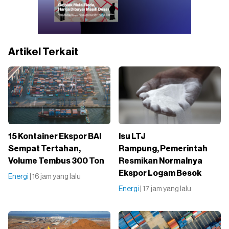
Artikel Terkait
15 Kontainer Ekspor BAI
Isu LTJ
Sempat Tertahan,
Rampung, Pemerintah
Volume Tembus 300 Ton
Resmikan Normalnya
Ekspor Logam Besok
Energi
| 16 jam yang lalu
Energi
| 17 jam yang lalu