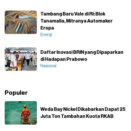
Tambang Baru Vale di RI: Blok
Tanamalia, Mitranya Automaker
Eropa
Energi
Daftar Inovasi BRIN yang Dipaparkan
di Hadapan Prabowo
Nasional
Populer
Weda Bay Nickel Dikabarkan Dapat 25
Juta Ton Tambahan Kuota RKAB