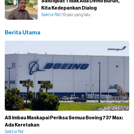
Said Iqbal: Tidak Ada Demo Buruh,
Kita Kedepankan Dialog
Sektor Riil
| 19 jam yang lalu
Berita Utama
AS Imbau Maskapai Periksa Semua Boeing 737 Max:
Ada Keretakan
Sektor Riil