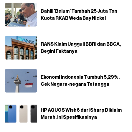
Bahlil 'Belum' Tambah 25 Juta Ton
Kuota RKAB Weda Bay Nickel
RANS Klaim Ungguli BBRI dan BBCA,
Begini Faktanya
Ekonomi Indonesia Tumbuh 5,29%,
Cek Negara-negara Tetangga
HP AQUOS Wish6 dari Sharp Diklaim
Murah, Ini Spesifikasinya