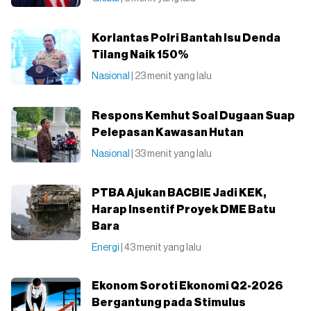
Korlantas Polri Bantah Isu Denda
Tilang Naik 150%
Nasional
| 23 menit yang lalu
Respons Kemhut Soal Dugaan Suap
Pelepasan Kawasan Hutan
Nasional
| 33 menit yang lalu
PTBA Ajukan BACBIE Jadi KEK,
Harap Insentif Proyek DME Batu
Bara
Energi
| 43 menit yang lalu
Ekonom Soroti Ekonomi Q2-2026
Bergantung pada Stimulus