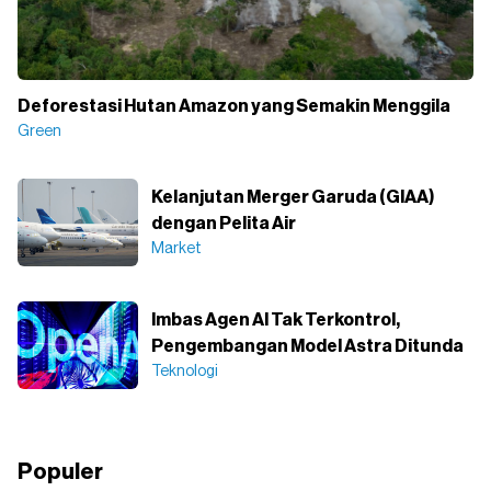
Deforestasi Hutan Amazon yang Semakin Menggila
Green
Kelanjutan Merger Garuda (GIAA)
dengan Pelita Air
Market
Imbas Agen AI Tak Terkontrol,
Pengembangan Model Astra Ditunda
Teknologi
Populer