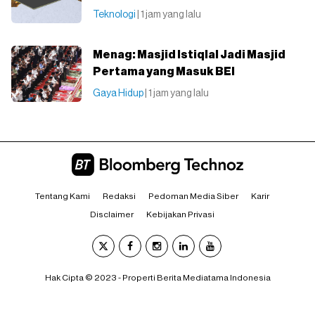
Teknologi
| 1 jam yang lalu
Menag: Masjid Istiqlal Jadi Masjid
Pertama yang Masuk BEI
Gaya Hidup
| 1 jam yang lalu
Tentang Kami
Redaksi
Pedoman Media Siber
Karir
Disclaimer
Kebijakan Privasi
Hak Cipta © 2023 - Properti Berita Mediatama Indonesia