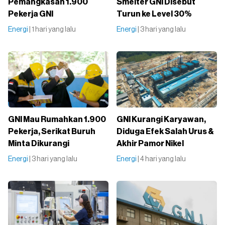
Pemangkasan 1.900
Smelter GNI Disebut
Pekerja GNI
Turun ke Level 30%
Energi
| 1 hari yang lalu
Energi
| 3 hari yang lalu
GNI Mau Rumahkan 1.900
GNI Kurangi Karyawan,
Pekerja, Serikat Buruh
Diduga Efek Salah Urus &
Minta Dikurangi
Akhir Pamor Nikel
Energi
| 3 hari yang lalu
Energi
| 4 hari yang lalu