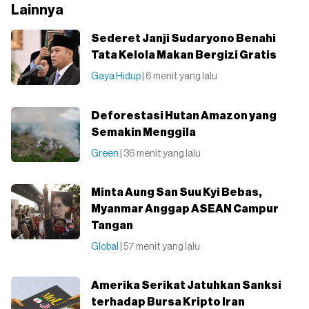
Lainnya
Sederet Janji Sudaryono Benahi
Tata Kelola Makan Bergizi Gratis
Gaya Hidup
| 6 menit yang lalu
Deforestasi Hutan Amazon yang
Semakin Menggila
Green
| 36 menit yang lalu
Minta Aung San Suu Kyi Bebas,
Myanmar Anggap ASEAN Campur
Tangan
Global
| 57 menit yang lalu
Amerika Serikat Jatuhkan Sanksi
terhadap Bursa Kripto Iran