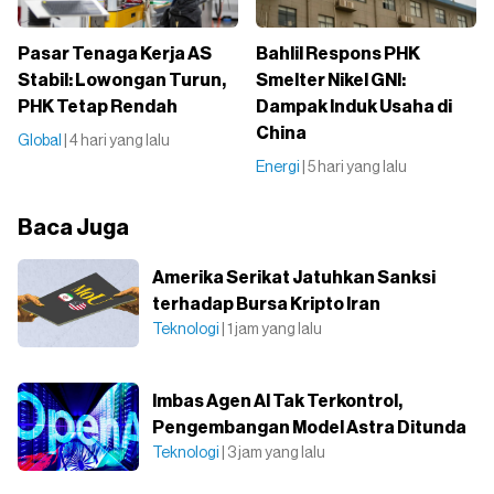
Pasar Tenaga Kerja AS
Bahlil Respons PHK
Stabil: Lowongan Turun,
Smelter Nikel GNI:
PHK Tetap Rendah
Dampak Induk Usaha di
China
Global
| 4 hari yang lalu
Energi
| 5 hari yang lalu
Baca Juga
Amerika Serikat Jatuhkan Sanksi
terhadap Bursa Kripto Iran
Teknologi
| 1 jam yang lalu
Imbas Agen AI Tak Terkontrol,
Pengembangan Model Astra Ditunda
Teknologi
| 3 jam yang lalu