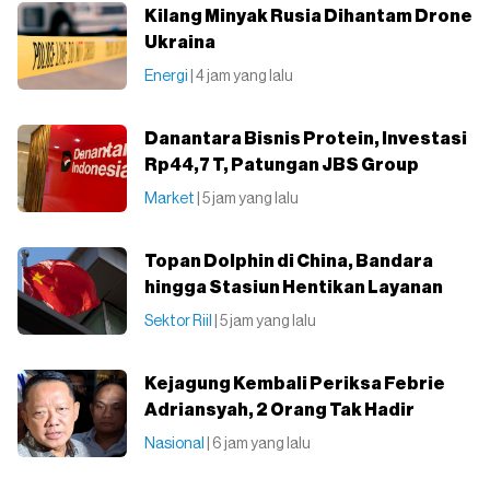
Kilang Minyak Rusia Dihantam Drone
Ukraina
Energi
| 4 jam yang lalu
Danantara Bisnis Protein, Investasi
Rp44,7 T, Patungan JBS Group
Market
| 5 jam yang lalu
Topan Dolphin di China, Bandara
hingga Stasiun Hentikan Layanan
Sektor Riil
| 5 jam yang lalu
Kejagung Kembali Periksa Febrie
Adriansyah, 2 Orang Tak Hadir
Nasional
| 6 jam yang lalu