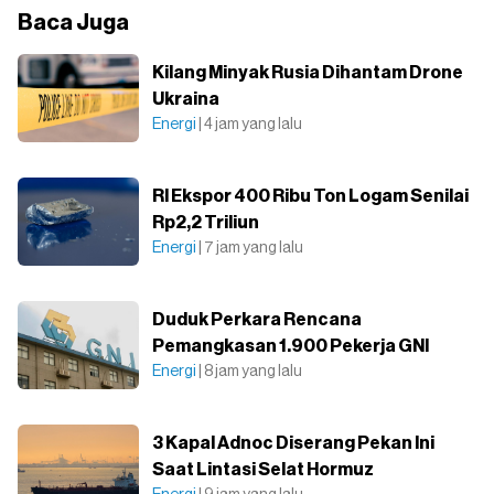
Baca Juga
Kilang Minyak Rusia Dihantam Drone
Ukraina
Energi
| 4 jam yang lalu
RI Ekspor 400 Ribu Ton Logam Senilai
Rp2,2 Triliun
Energi
| 7 jam yang lalu
Duduk Perkara Rencana
Pemangkasan 1.900 Pekerja GNI
Energi
| 8 jam yang lalu
3 Kapal Adnoc Diserang Pekan Ini
Saat Lintasi Selat Hormuz