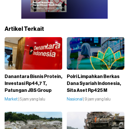
Artikel Terkait
Danantara Bisnis Protein,
Polri Limpahkan Berkas
Investasi Rp44,7 T,
Dana Syariah Indonesia,
Patungan JBS Group
Sita Aset Rp425 M
Market
| 5 jam yang lalu
Nasional
| 9 jam yang lalu