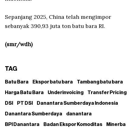
Sepanjang 2025, China telah mengimpor
sebanyak 390,93 juta ton batu bara RI.
(smr/wdh)
TAG
Batu Bara
Ekspor batu bara
Tambang batu bara
Harga Batu Bara
Underinvoicing
Transfer Pricing
DSI
PT DSI
Danantara Sumberdaya Indonesia
Danantara Sumberdaya
danantara
BPI Danantara
Badan Ekspor Komoditas
Minerba