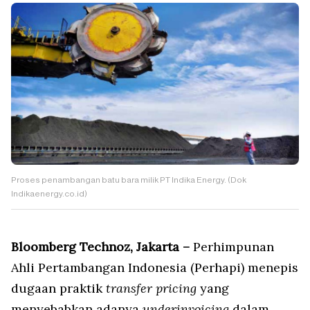
Proses penambangan batu bara milik PT Indika Energy. (Dok
Indikaenergy.co.id)
Bloomberg Technoz, Jakarta –
Perhimpunan
Ahli Pertambangan Indonesia (Perhapi) menepis
dugaan praktik
transfer pricing
yang
menyebabkan adanya
underinvoicing
dalam