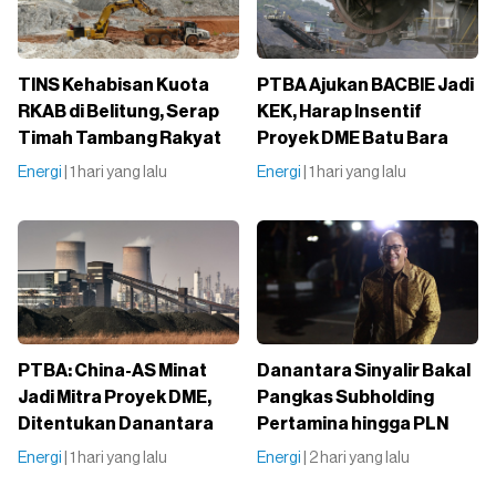
TINS Kehabisan Kuota
PTBA Ajukan BACBIE Jadi
RKAB di Belitung, Serap
KEK, Harap Insentif
Timah Tambang Rakyat
Proyek DME Batu Bara
Energi
| 1 hari yang lalu
Energi
| 1 hari yang lalu
PTBA: China-AS Minat
Danantara Sinyalir Bakal
Jadi Mitra Proyek DME,
Pangkas Subholding
Ditentukan Danantara
Pertamina hingga PLN
Energi
| 1 hari yang lalu
Energi
| 2 hari yang lalu