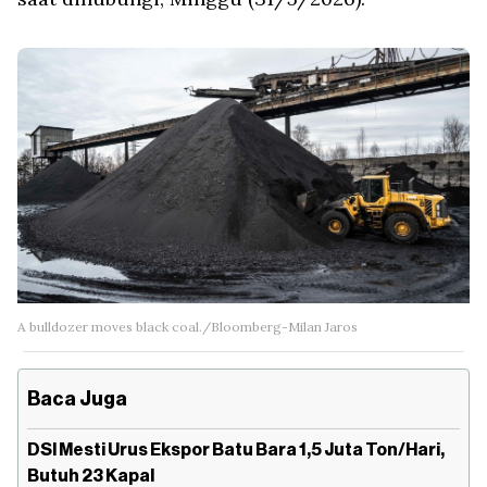
A bulldozer moves black coal./Bloomberg-Milan Jaros
Baca Juga
DSI Mesti Urus Ekspor Batu Bara 1,5 Juta Ton/Hari,
Butuh 23 Kapal