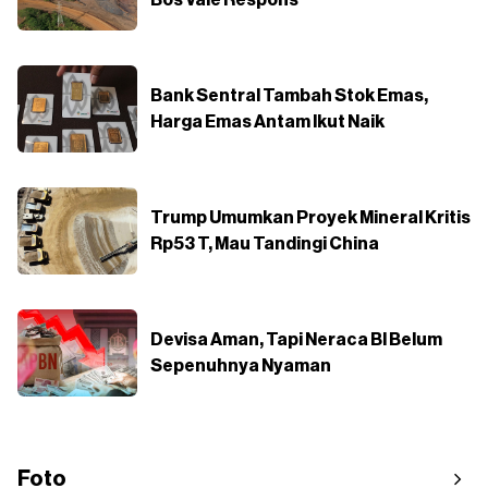
Bank Sentral Tambah Stok Emas,
Harga Emas Antam Ikut Naik
Trump Umumkan Proyek Mineral Kritis
Rp53 T, Mau Tandingi China
Devisa Aman, Tapi Neraca BI Belum
Sepenuhnya Nyaman
Foto