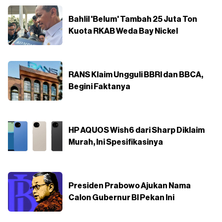
Bahlil 'Belum' Tambah 25 Juta Ton
Kuota RKAB Weda Bay Nickel
RANS Klaim Ungguli BBRI dan BBCA,
Begini Faktanya
HP AQUOS Wish6 dari Sharp Diklaim
Murah, Ini Spesifikasinya
Presiden Prabowo Ajukan Nama
Calon Gubernur BI Pekan Ini