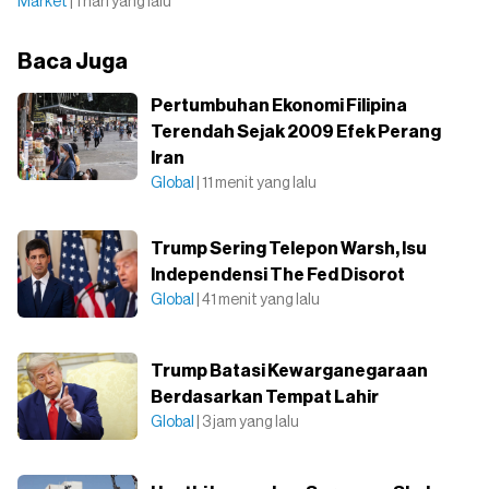
Market
| 1 hari yang lalu
Baca Juga
Pertumbuhan Ekonomi Filipina
Terendah Sejak 2009 Efek Perang
Iran
Global
| 11 menit yang lalu
Trump Sering Telepon Warsh, Isu
Independensi The Fed Disorot
Global
| 41 menit yang lalu
Trump Batasi Kewarganegaraan
Berdasarkan Tempat Lahir
Global
| 3 jam yang lalu