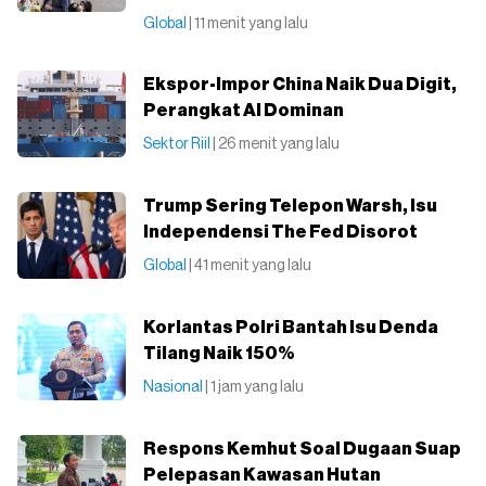
Global
| 11 menit yang lalu
Ekspor-Impor China Naik Dua Digit,
Perangkat AI Dominan
Sektor Riil
| 26 menit yang lalu
Trump Sering Telepon Warsh, Isu
Independensi The Fed Disorot
Global
| 41 menit yang lalu
Korlantas Polri Bantah Isu Denda
Tilang Naik 150%
Nasional
| 1 jam yang lalu
Respons Kemhut Soal Dugaan Suap
Pelepasan Kawasan Hutan