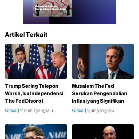
Artikel Terkait
Trump Sering Telepon
Musalem The Fed
Warsh, Isu Independensi
Serukan Pengendalian
The Fed Disorot
Inflasi yang Signifikan
Global
| 41 menit yang lalu
Global
| 4 jam yang lalu