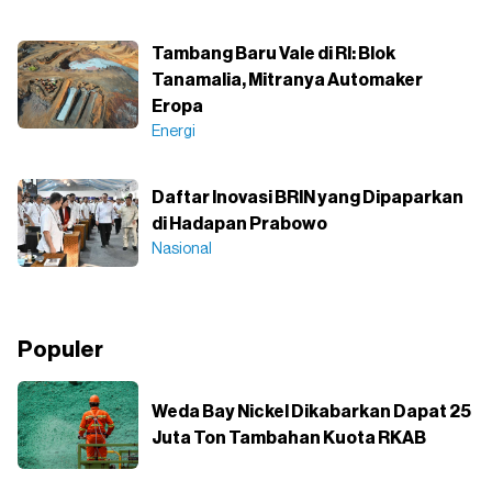
Tambang Baru Vale di RI: Blok
Tanamalia, Mitranya Automaker
Eropa
Energi
Daftar Inovasi BRIN yang Dipaparkan
di Hadapan Prabowo
Nasional
Populer
Weda Bay Nickel Dikabarkan Dapat 25
Juta Ton Tambahan Kuota RKAB