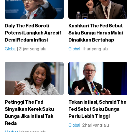
Daly The Fed Soroti
Kashkari The Fed Sebut
Potensi Langkah Agresif
Suku Bunga Harus Mulai
Demi Redam Inflasi
Dinaikkan Bertahap
Global
| 21 jam yang lalu
Global
| 1 hari yang lalu
Petinggi The Fed
Tekan Inflasi, Schmid The
Sinyalkan Kerek Suku
Fed Sebut Suku Bunga
Bunga Jika Inflasi Tak
Perlu Lebih Tinggi
Reda
Global
| 2 hari yang lalu