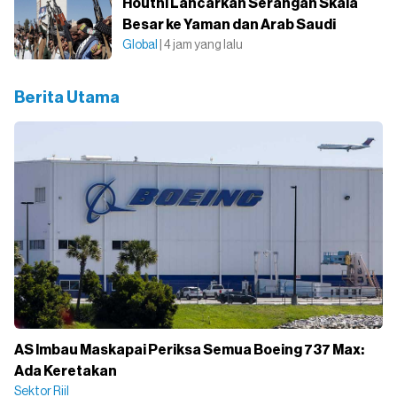
Houthi Lancarkan Serangan Skala
Besar ke Yaman dan Arab Saudi
Global
| 4 jam yang lalu
Berita Utama
AS Imbau Maskapai Periksa Semua Boeing 737 Max:
Ada Keretakan
Sektor Riil