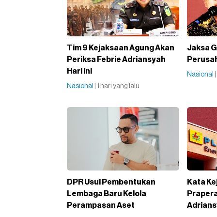
Tim 9 Kejaksaan Agung Akan
Jaksa G
Periksa Febrie Adriansyah
Perusah
Hari Ini
Nasional
Nasional
| 1 hari yang lalu
DPR Usul Pembentukan
Kata Ke
Lembaga Baru Kelola
Prapera
Perampasan Aset
Adrian