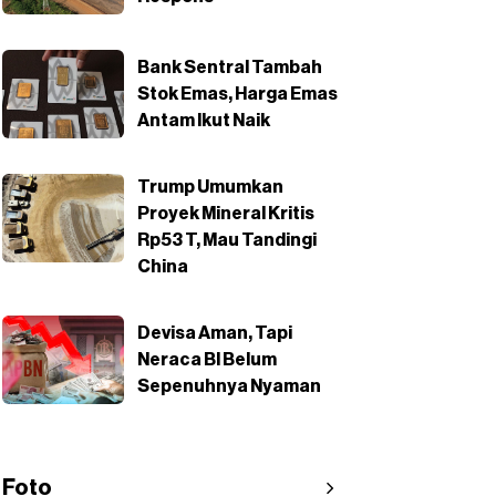
Bank Sentral Tambah
Stok Emas, Harga Emas
Antam Ikut Naik
Trump Umumkan
Proyek Mineral Kritis
Rp53 T, Mau Tandingi
China
Devisa Aman, Tapi
Neraca BI Belum
Sepenuhnya Nyaman
Foto