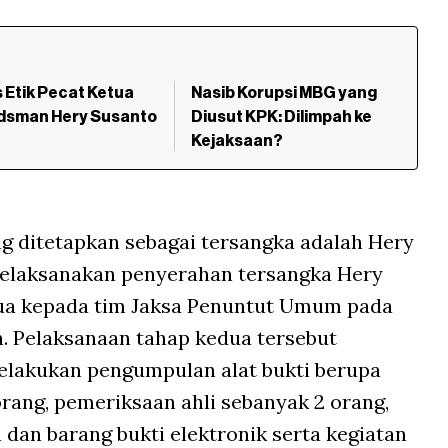
s Etik Pecat Ketua
Nasib Korupsi MBG yang
sman Hery Susanto
Diusut KPK: Dilimpah ke
Kejaksaan?
ng ditetapkan sebagai tersangka adalah Hery
melaksanakan penyerahan tersangka Hery
dua kepada tim Jaksa Penuntut Umum pada
n. Pelaksanaan tahap kedua tersebut
melakukan pengumpulan alat bukti berupa
rang, pemeriksaan ahli sebanyak 2 orang,
n barang bukti elektronik serta kegiatan