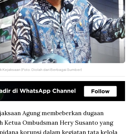
 Kejaksaan (Foto: Diolah dari Berbagai Sumber)
jaksaan Agung membeberkan dugaan
eh Ketua Ombudsman Hery Susanto yang
pidana korupsi dalam kegiatan tata kelola