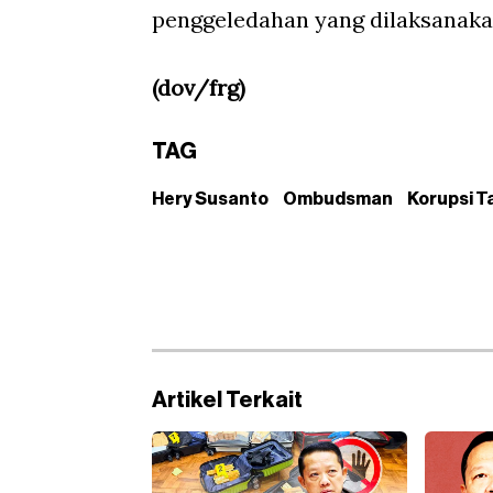
penggeledahan yang dilaksanakan
(dov/frg)
TAG
Hery Susanto
Ombudsman
Korupsi Ta
Artikel Terkait