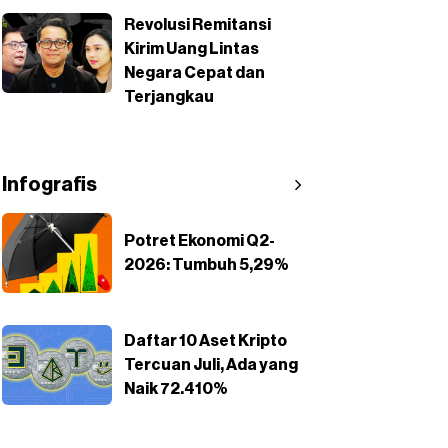
Revolusi Remitansi
Kirim Uang Lintas
Negara Cepat dan
Terjangkau
Infografis
Potret Ekonomi Q2-
2026: Tumbuh 5,29%
Daftar 10 Aset Kripto
Tercuan Juli, Ada yang
Naik 72.410%