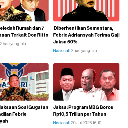
eledah Rumah dan 7
Diberhentikan Sementara,
aan Terkait Don Ritto
Febrie Adriansyah Terima Gaji
Jaksa 50%
| 2 hari yang lalu
Nasional
| 2 hari yang lalu
jaksaan Soal Gugatan
Jaksa: Program MBG Boros
dilan Febrie
Rp10,5 Triliun per Tahun
syah
Nasional
| 29 Jul 2026 16:10