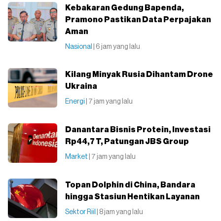
Kebakaran Gedung Bapenda,
Pramono Pastikan Data Perpajakan
Aman
Nasional
| 6 jam yang lalu
Kilang Minyak Rusia Dihantam Drone
Ukraina
Energi
| 7 jam yang lalu
Danantara Bisnis Protein, Investasi
Rp44,7 T, Patungan JBS Group
Market
| 7 jam yang lalu
Topan Dolphin di China, Bandara
hingga Stasiun Hentikan Layanan
Sektor Riil
| 8 jam yang lalu