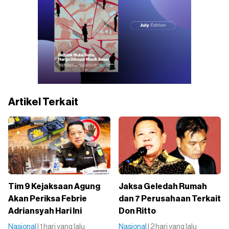
Artikel Terkait
Tim 9 Kejaksaan Agung
Jaksa Geledah Rumah
Akan Periksa Febrie
dan 7 Perusahaan Terkait
Adriansyah Hari Ini
Don Ritto
Nasional
| 1 hari yang lalu
Nasional
| 2 hari yang lalu