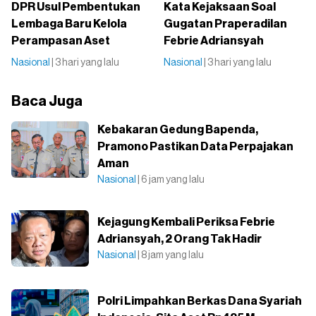
DPR Usul Pembentukan
Kata Kejaksaan Soal
Lembaga Baru Kelola
Gugatan Praperadilan
Perampasan Aset
Febrie Adriansyah
Nasional
| 3 hari yang lalu
Nasional
| 3 hari yang lalu
Baca Juga
Kebakaran Gedung Bapenda,
Pramono Pastikan Data Perpajakan
Aman
Nasional
| 6 jam yang lalu
Kejagung Kembali Periksa Febrie
Adriansyah, 2 Orang Tak Hadir
Nasional
| 8 jam yang lalu
Polri Limpahkan Berkas Dana Syariah