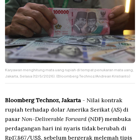
Karyawan menghitung mata uang rupiah di tempat penukaran mata uang,
Jakarta, Selasa (12/5/2026). (Bloomberg Technoz/Andrean Kristianto)
Bloomberg Technoz, Jakarta
- Nilai kontrak
rupiah terhadap dolar Amerika Serikat (AS) di
pasar
Non-Deliverable Forward
(NDF) membuka
perdagangan hari ini nyaris tidak berubah di
Rp17.867/US$, sebelum bergerak melemah tipis