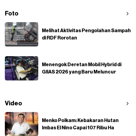
Foto
Melihat Aktivitas Pengolahan Sampah
di RDF Rorotan
Menengok Deretan Mobil Hybrid di
GIIAS 2026 yang Baru Meluncur
Video
Menko Polkam: Kebakaran Hutan
Imbas El Nino Capai 107 Ribu Ha