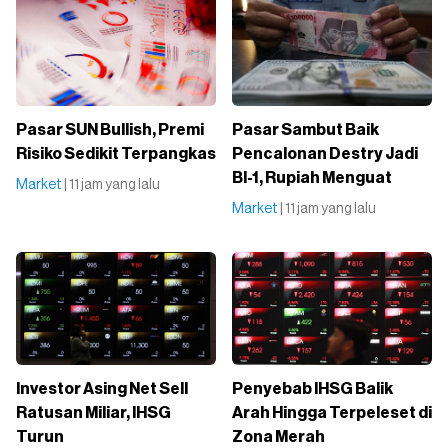
Pasar SUN Bullish, Premi
Pasar Sambut Baik
Risiko Sedikit Terpangkas
Pencalonan Destry Jadi
BI-1, Rupiah Menguat
Market
| 11 jam yang lalu
Market
| 11 jam yang lalu
Investor Asing Net Sell
Penyebab IHSG Balik
Ratusan Miliar, IHSG
Arah Hingga Terpeleset di
Turun
Zona Merah