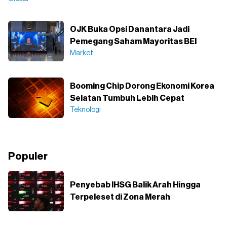
OJK Buka Opsi Danantara Jadi
Pemegang Saham Mayoritas BEI
Market
Booming Chip Dorong Ekonomi Korea
Selatan Tumbuh Lebih Cepat
Teknologi
Populer
Penyebab IHSG Balik Arah Hingga
Terpeleset di Zona Merah