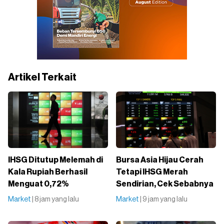
Artikel Terkait
IHSG Ditutup Melemah di
Bursa Asia Hijau Cerah
Kala Rupiah Berhasil
Tetapi IHSG Merah
Menguat 0,72%
Sendirian, Cek Sebabnya
Market
| 8 jam yang lalu
Market
| 9 jam yang lalu