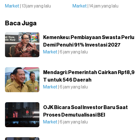
Market
| 13 jam yang lalu
Market
| 14 jam yang lalu
Baca Juga
⁠Kemenkeu: Pembiayaan Swasta Perlu
Demi Penuhi 91% Investasi 2027
Market
| 6 jam yang lalu
Mendagri: Pemerintah Cairkan Rp18,9
T untuk 546 Daerah
Market
| 6 jam yang lalu
OJK Bicara Soal Investor Baru Saat
Proses Demutualisasi BEI
Market
| 6 jam yang lalu