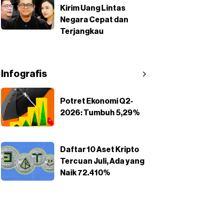
Kirim Uang Lintas
Negara Cepat dan
Terjangkau
Infografis
Potret Ekonomi Q2-
2026: Tumbuh 5,29%
Daftar 10 Aset Kripto
Tercuan Juli, Ada yang
Naik 72.410%