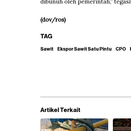
dibunuh oleh pemerintah,” tegas
(dov/ros)
TAG
Sawit
Ekspor Sawit Satu Pintu
CPO
Artikel Terkait