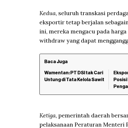
Kedua
, seluruh transkasi perdag
eksportir tetap berjalan sebagai
ini, mereka mengacu pada harga 
withdraw yang dapat menggangg
Baca Juga
Wamentan: PT DSI tak Cari
Ekspor
Untung di Tata Kelola Sawit
Posisi
Penga
Ketiga
, pemerintah daerah bersa
pelaksanaan Peraturan Menteri 