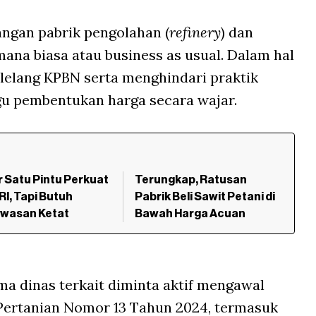
angan pabrik pengolahan (
refinery
) dan
mana biasa atau business as usual. Dalam hal
lelang KPBN serta menghindari praktik
u pembentukan harga secara wajar.
 Satu Pintu Perkuat
Terungkap, Ratusan
 RI, Tapi Butuh
Pabrik Beli Sawit Petani di
wasan Ketat
Bawah Harga Acuan
ma dinas terkait diminta aktif mengawal
Pertanian Nomor 13 Tahun 2024, termasuk