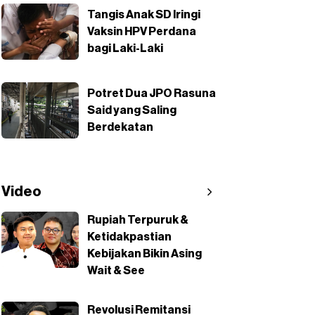
Tangis Anak SD Iringi
Vaksin HPV Perdana
bagi Laki-Laki
Potret Dua JPO Rasuna
Said yang Saling
Berdekatan
Video
Rupiah Terpuruk &
Ketidakpastian
Kebijakan Bikin Asing
Wait & See
Revolusi Remitansi