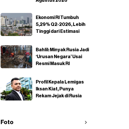
Agustus 2026
Ekonomi RI Tumbuh
5,29% Q2-2026, Lebih
Tinggi dari Estimasi
Bahlil: Minyak Rusia Jadi
‘Urusan Negara’ Usai
Resmi Masuk RI
Profil Kepala Lemigas
Iksan Kiat, Punya
Rekam Jejak di Rusia
Foto