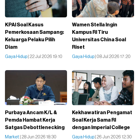
KPAI Soal Kasus
Wamen Stella Ingin
Pemerkosaan Sampang:
Kampus RI Tiru
Keluarga Pelaku Pilih
Universitas China Soal
Diam
Riset
Gaya Hidup
| 22 Jul 2026 19:10
Gaya Hidup
| 08 Jul 2026 17:20
Purbaya Ancam K/L &
Kekhawatiran Pengamat
Pemda Hambat Kerja
Soal Kerja Sama RI
Satgas Debottlenecking
dengan Imperial College
Market
| 28 Jun 2026 18:30
Gaya Hidup
| 26 Jun 2026 12:30