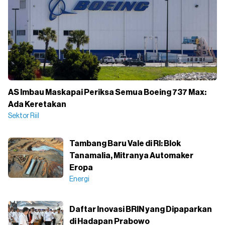
AS Imbau Maskapai Periksa Semua Boeing 737 Max:
Ada Keretakan
Sektor Riil
Tambang Baru Vale di RI: Blok
Tanamalia, Mitranya Automaker
Eropa
Energi
Daftar Inovasi BRIN yang Dipaparkan
di Hadapan Prabowo