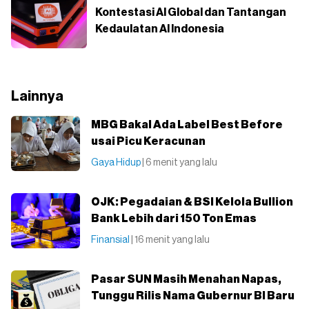
Kontestasi AI Global dan Tantangan
Kedaulatan AI Indonesia
Lainnya
MBG Bakal Ada Label Best Before
usai Picu Keracunan
Gaya Hidup
| 6 menit yang lalu
OJK: Pegadaian & BSI Kelola Bullion
Bank Lebih dari 150 Ton Emas
Finansial
| 16 menit yang lalu
Pasar SUN Masih Menahan Napas,
Tunggu Rilis Nama Gubernur BI Baru