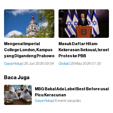
Mengenal Imperial
Masuk Daftar Hitam
College London, Kampus
Kekerasan Seksual, Israel
yang Digandeng Prabowo
Protes ke PBB
Gaya Hidup
| 26 Jun 2026 09:04
Global
| 29 May 2026 07:20
Baca Juga
MBG Bakal Ada Label Best Before usai
Picu Keracunan
Gaya Hidup
| 6 menit yang lalu