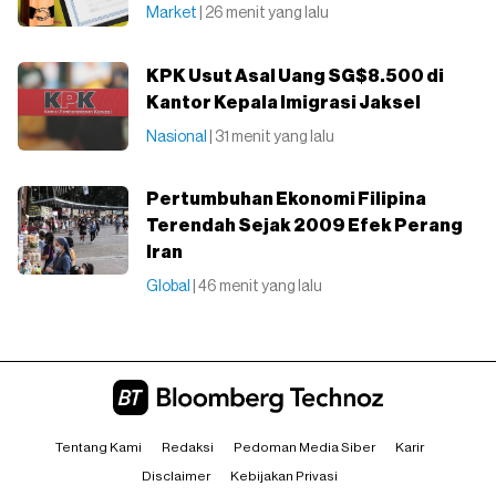
Market
| 26 menit yang lalu
KPK Usut Asal Uang SG$8.500 di
Kantor Kepala Imigrasi Jaksel
Nasional
| 31 menit yang lalu
Pertumbuhan Ekonomi Filipina
Terendah Sejak 2009 Efek Perang
Iran
Global
| 46 menit yang lalu
Tentang Kami
Redaksi
Pedoman Media Siber
Karir
Disclaimer
Kebijakan Privasi