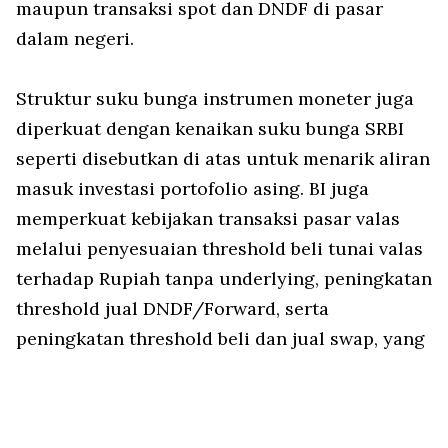
maupun transaksi
spot
dan DNDF di pasar
dalam negeri.
Struktur suku bunga instrumen moneter juga
diperkuat dengan kenaikan suku bunga SRBI
seperti disebutkan di atas untuk menarik aliran
masuk investasi portofolio asing. BI juga
memperkuat kebijakan transaksi pasar valas
melalui penyesuaian
threshold
beli tunai valas
terhadap Rupiah tanpa
underlying
, peningkatan
threshold
jual DNDF/
Forward
, serta
peningkatan
threshold
beli dan jual
swap,
yang
berlaku sejak April 2026.
Selain itu, BI juga memperluas instrumen