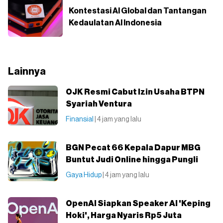
Kontestasi AI Global dan Tantangan
Kedaulatan AI Indonesia
Lainnya
OJK Resmi Cabut Izin Usaha BTPN
Syariah Ventura
Finansial
| 4 jam yang lalu
BGN Pecat 66 Kepala Dapur MBG
Buntut Judi Online hingga Pungli
Gaya Hidup
| 4 jam yang lalu
OpenAI Siapkan Speaker AI 'Keping
Hoki', Harga Nyaris Rp5 Juta