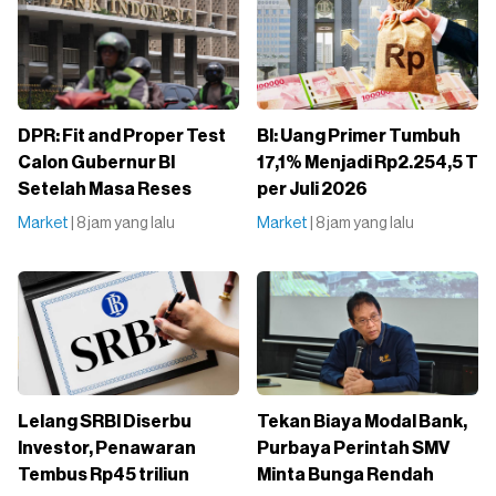
DPR: Fit and Proper Test
BI: Uang Primer Tumbuh
Calon Gubernur BI
17,1% Menjadi Rp2.254,5 T
Setelah Masa Reses
per Juli 2026
Market
| 8 jam yang lalu
Market
| 8 jam yang lalu
Lelang SRBI Diserbu
Tekan Biaya Modal Bank,
Investor, Penawaran
Purbaya Perintah SMV
Tembus Rp45 triliun
Minta Bunga Rendah