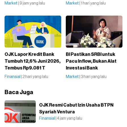
Market
| 9 jam yang lalu
Market
| 1 hari yang lalu
OJK Lapor Kredit Bank
BI Pastikan SRBI untuk
Tumbuh 12,6% Juni 2026,
Pacu Inflow, Bukan Alat
Tembus Rp9.081 T
Investasi Bank
Finansial
| 2 hari yang lalu
Market
| 3 hari yang lalu
Baca Juga
OJK Resmi Cabut Izin Usaha BTPN
Syariah Ventura
Finansial
| 4 jam yang lalu