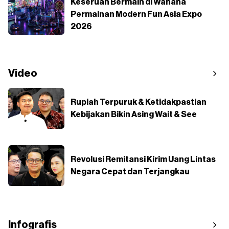
Keseruan Bermain di Wahana
Permainan Modern Fun Asia Expo
2026
Video
Rupiah Terpuruk & Ketidakpastian
Kebijakan Bikin Asing Wait & See
Revolusi Remitansi Kirim Uang Lintas
Negara Cepat dan Terjangkau
Infografis