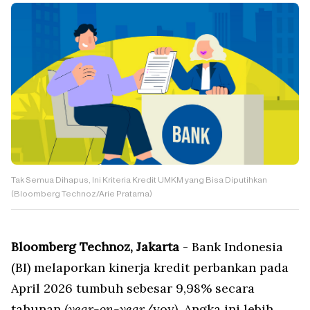
Tak Semua Dihapus, Ini Kriteria Kredit UMKM yang Bisa Diputihkan
(Bloomberg Technoz/Arie Pratama)
Bloomberg Technoz, Jakarta
- Bank Indonesia
(BI) melaporkan kinerja kredit perbankan pada
April 2026 tumbuh sebesar 9,98% secara
tahunan (
year-on-year
/yoy). Angka ini lebih