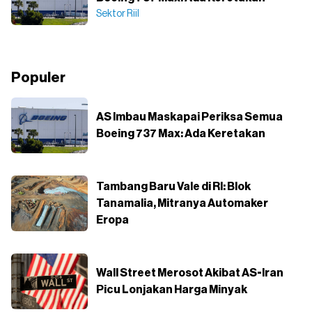
Sektor Riil
Populer
AS Imbau Maskapai Periksa Semua
Boeing 737 Max: Ada Keretakan
Tambang Baru Vale di RI: Blok
Tanamalia, Mitranya Automaker
Eropa
Wall Street Merosot Akibat AS-Iran
Picu Lonjakan Harga Minyak