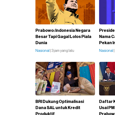
Prabowo: Indonesia Negara
Preside
Besar Tapi Gagal Lolos Piala
Nama Ca
Dunia
Pekan I
Nasional
| 3 jam yang lalu
Nasional
BRI Dukung Optimalisasi
Daftar 
Dana SAL untuk Kredit
Usai PM
Produktif
Prabow