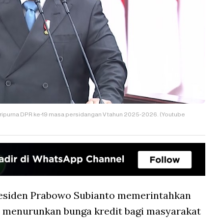
aripurna DPR ke-19 masa persidangan V tahun 2025-2026. (Youtube
esiden Prabowo Subianto memerintahkan
) menurunkan bunga kredit bagi masyarakat