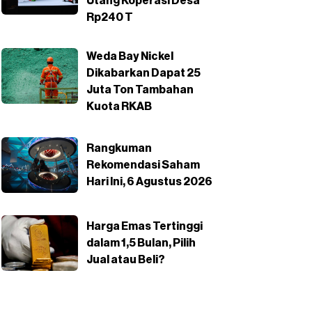
Utang Koperasi Desa
Rp240 T
Weda Bay Nickel
Dikabarkan Dapat 25
Juta Ton Tambahan
Kuota RKAB
Rangkuman
Rekomendasi Saham
Hari Ini, 6 Agustus 2026
Harga Emas Tertinggi
dalam 1,5 Bulan, Pilih
Jual atau Beli?