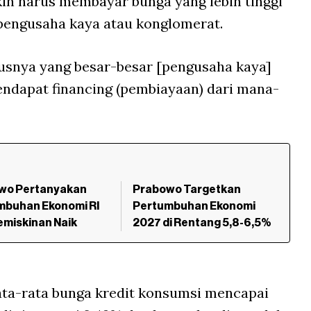
in harus membayar bunga yang lebih tinggi
 pengusaha kaya atau konglomerat.
arusnya yang besar-besar [pengusaha kaya]
ndapat financing (pembiayaan) dari mana-
wo Pertanyakan
Prabowo Targetkan
mbuhan Ekonomi RI
Pertumbuhan Ekonomi
emiskinan Naik
2027 di Rentang 5,8-6,5%
ata-rata bunga kredit konsumsi mencapai