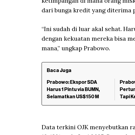
ketimpangan di mana orang misk
dari bunga kredit yang diterima
“Ini sudah di luar akal sehat. H
dengan kekuatan mereka bisa me
mana,” ungkap Prabowo.
Baca Juga
Prabowo: Ekspor SDA
Prabo
Harus 1 Pintu via BUMN,
Pertu
Selamatkan US$150 M
Tapi K
Data terkini OJK menyebutkan r