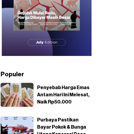
Populer
Penyebab Harga Emas
Antam Hari Ini Melesat,
Naik Rp50.000
Purbaya Pastikan
Bayar Pokok & Bunga