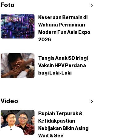
Foto
Keseruan Bermain di
Wahana Permainan
Modern Fun Asia Expo
2026
Tangis Anak SD Iringi
Vaksin HPV Perdana
bagi Laki-Laki
Video
Rupiah Terpuruk &
Ketidakpastian
Kebijakan Bikin Asing
Wait & See