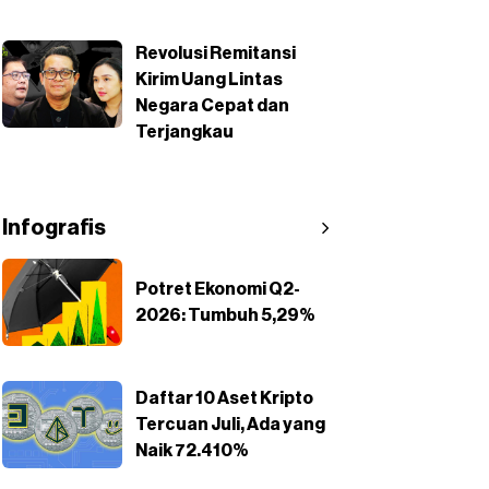
Revolusi Remitansi
Kirim Uang Lintas
Negara Cepat dan
Terjangkau
Infografis
Potret Ekonomi Q2-
2026: Tumbuh 5,29%
Daftar 10 Aset Kripto
Tercuan Juli, Ada yang
Naik 72.410%