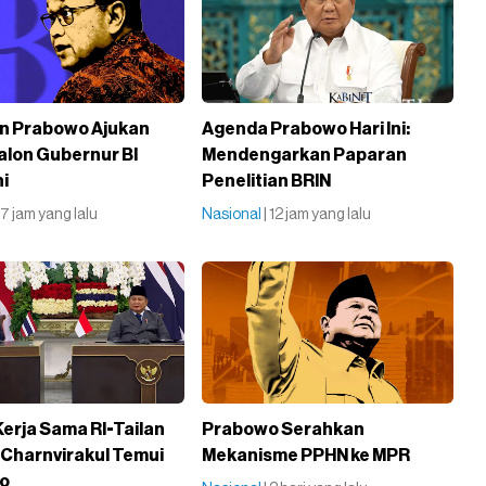
n Prabowo Ajukan
Agenda Prabowo Hari Ini:
lon Gubernur BI
Mendengarkan Paparan
ni
Penelitian BRIN
| 7 jam yang lalu
Nasional
| 12 jam yang lalu
Kerja Sama RI-Tailan
Prabowo Serahkan
 Charnvirakul Temui
Mekanisme PPHN ke MPR
o