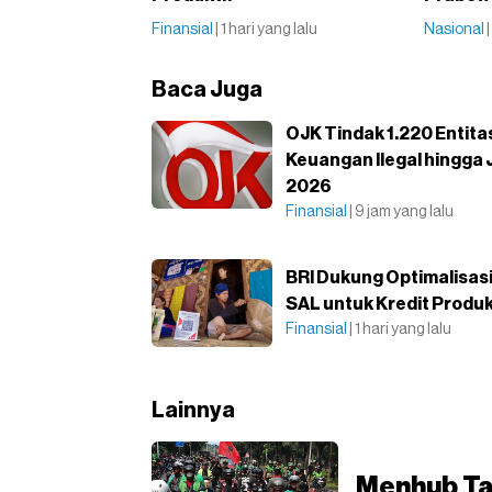
Finansial
| 1 hari yang lalu
Nasional
Baca Juga
OJK Tindak 1.220 Entita
Keuangan Ilegal hingga J
2026
Finansial
| 9 jam yang lalu
BRI Dukung Optimalisas
SAL untuk Kredit Produk
Finansial
| 1 hari yang lalu
Lainnya
Menhub Tar