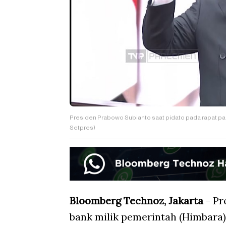
Presiden Prabowo Subianto saat pidato pada rapat p
Setpres)
Bloomberg Technoz, Jakarta
- Pr
bank milik pemerintah (Himbara