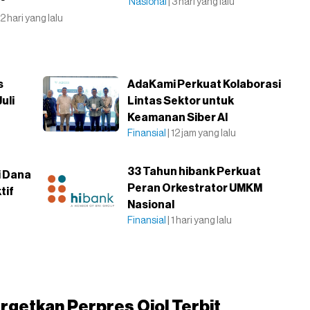
Nasional
| 3 hari yang lalu
| 2 hari yang lalu
s
AdaKami Perkuat Kolaborasi
uli
Lintas Sektor untuk
Keamanan Siber AI
Finansial
| 12 jam yang lalu
33 Tahun hibank Perkuat
i Dana
Peran Orkestrator UMKM
tif
Nasional
Finansial
| 1 hari yang lalu
getkan Perpres Ojol Terbit