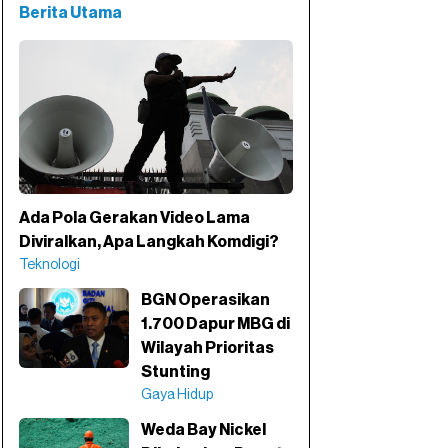
Berita Utama
Ada Pola Gerakan Video Lama
Diviralkan, Apa Langkah Komdigi?
Teknologi
BGN Operasikan
1.700 Dapur MBG di
Wilayah Prioritas
Stunting
Gaya Hidup
Weda Bay Nickel