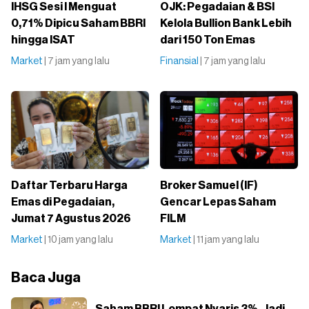
IHSG Sesi I Menguat
OJK: Pegadaian & BSI
0,71% Dipicu Saham BBRI
Kelola Bullion Bank Lebih
hingga ISAT
dari 150 Ton Emas
Market
| 7 jam yang lalu
Finansial
| 7 jam yang lalu
Daftar Terbaru Harga
Broker Samuel (IF)
Emas di Pegadaian,
Gencar Lepas Saham
Jumat 7 Agustus 2026
FILM
Market
| 10 jam yang lalu
Market
| 11 jam yang lalu
Baca Juga