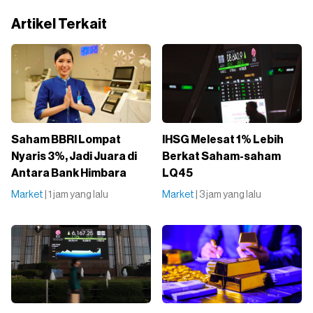
Artikel Terkait
Saham BBRI Lompat
IHSG Melesat 1% Lebih
Nyaris 3%, Jadi Juara di
Berkat Saham-saham
Antara Bank Himbara
LQ45
Market
| 1 jam yang lalu
Market
| 3 jam yang lalu