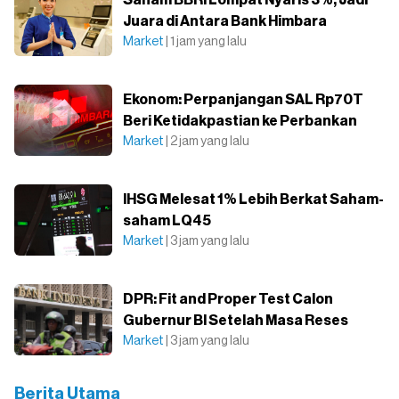
Saham BBRI Lompat Nyaris 3%, Jadi
Juara di Antara Bank Himbara
Market
| 1 jam yang lalu
Ekonom: Perpanjangan SAL Rp70T
Beri Ketidakpastian ke Perbankan
Market
| 2 jam yang lalu
IHSG Melesat 1% Lebih Berkat Saham-
saham LQ45
Market
| 3 jam yang lalu
DPR: Fit and Proper Test Calon
Gubernur BI Setelah Masa Reses
Market
| 3 jam yang lalu
Berita Utama