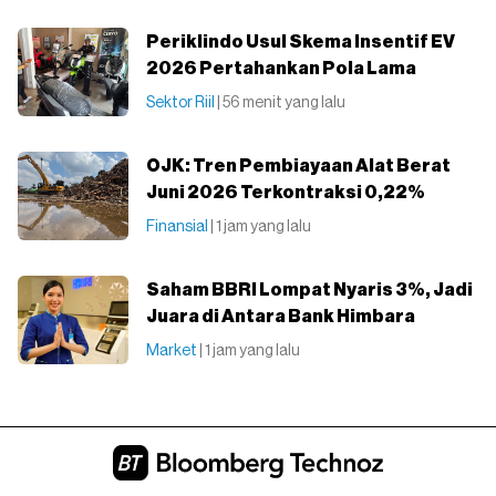
Periklindo Usul Skema Insentif EV
2026 Pertahankan Pola Lama
Sektor Riil
| 56 menit yang lalu
OJK: Tren Pembiayaan Alat Berat
Juni 2026 Terkontraksi 0,22%
Finansial
| 1 jam yang lalu
Saham BBRI Lompat Nyaris 3%, Jadi
Juara di Antara Bank Himbara
Market
| 1 jam yang lalu