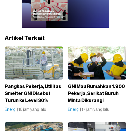
Artikel Terkait
Pangkas Pekerja, Utilitas
GNI Mau Rumahkan 1.900
Smelter GNI Disebut
Pekerja, Serikat Buruh
Turun ke Level 30%
Minta Dikurangi
Energi
| 16 jam yang lalu
Energi
| 17 jam yang lalu