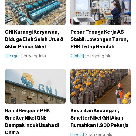
GNI Kurangi Karyawan,
Pasar Tenaga Kerja AS
Diduga Efek Salah Urus &
Stabil: Lowongan Turun,
Akhir Pamor Nikel
PHK Tetap Rendah
Energi
| 1 hari yang lalu
Global
| 1 hari yang lalu
Bahlil Respons PHK
Kesulitan Keuangan,
Smelter Nikel GNI:
Smelter Nikel GNI Akan
Dampak Induk Usaha di
Rumahkan 1.900 Pekerja
China
Energi
| 2 hari yang lalu