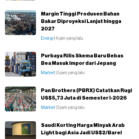
Margin Tinggi Produsen Bahan
Bakar Diproyeksi Lanjut hingga
2027
Energi
| 4 jam yang lalu
Purbaya Rilis Skema Baru Bebas
Bea Masuk Impor dari Jepang
Market
| 5 jam yang lalu
Pan Brothers (PBRX) Catatkan Rugi
US$5,73 Juta di Semester I-2026
Market
| 5 jam yang lalu
Saudi Korting Harga Minyak Arab
Light bagi Asia Jadi US$2/Barel