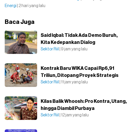
Energi
| 2 hari yang lalu
Baca Juga
Said Iqbal: Tidak Ada Demo Buruh,
Kita Kedepankan Dialog
Sektor Riil
| 9 jam yang lalu
Kontrak Baru WIKA Capai Rp6,91
Triliun, Ditopang Proyek Strategis
Sektor Riil
| 11 jam yang lalu
Kilas Balik Whoosh: Pro Kontra, Utang,
hingga Diambil Purbaya
Sektor Riil
| 12 jam yang lalu