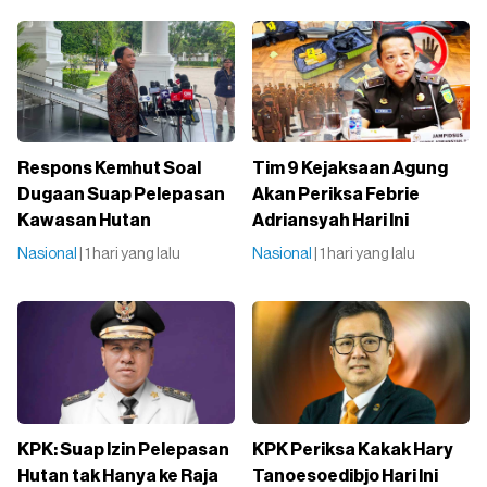
Respons Kemhut Soal
Tim 9 Kejaksaan Agung
Dugaan Suap Pelepasan
Akan Periksa Febrie
Kawasan Hutan
Adriansyah Hari Ini
Nasional
| 1 hari yang lalu
Nasional
| 1 hari yang lalu
KPK: Suap Izin Pelepasan
KPK Periksa Kakak Hary
Hutan tak Hanya ke Raja
Tanoesoedibjo Hari Ini