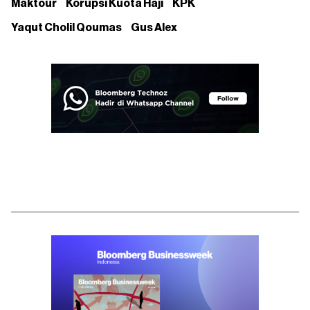
Maktour
Korupsi Kuota Haji
KPK
Yaqut Cholil Qoumas
Gus Alex