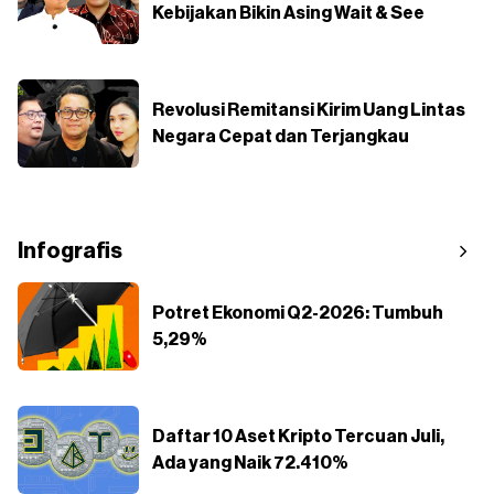
Kebijakan Bikin Asing Wait & See
Revolusi Remitansi Kirim Uang Lintas
Negara Cepat dan Terjangkau
Infografis
Potret Ekonomi Q2-2026: Tumbuh
5,29%
Daftar 10 Aset Kripto Tercuan Juli,
Ada yang Naik 72.410%