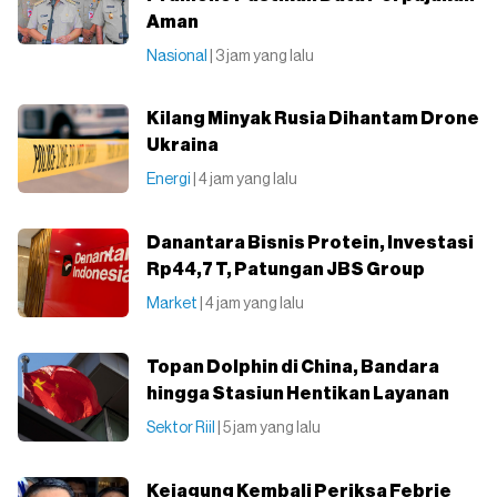
Aman
Nasional
| 3 jam yang lalu
Kilang Minyak Rusia Dihantam Drone
Ukraina
Energi
| 4 jam yang lalu
Danantara Bisnis Protein, Investasi
Rp44,7 T, Patungan JBS Group
Market
| 4 jam yang lalu
Topan Dolphin di China, Bandara
hingga Stasiun Hentikan Layanan
Sektor Riil
| 5 jam yang lalu
Kejagung Kembali Periksa Febrie