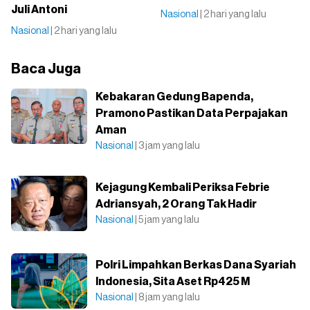
Juli Antoni
Nasional
| 2 hari yang lalu
Nasional
| 2 hari yang lalu
Baca Juga
Kebakaran Gedung Bapenda,
Pramono Pastikan Data Perpajakan
Aman
Nasional
| 3 jam yang lalu
Kejagung Kembali Periksa Febrie
Adriansyah, 2 Orang Tak Hadir
Nasional
| 5 jam yang lalu
Polri Limpahkan Berkas Dana Syariah
Indonesia, Sita Aset Rp425 M
Nasional
| 8 jam yang lalu