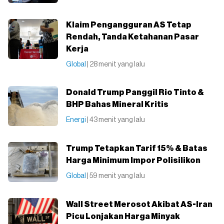
Klaim Pengangguran AS Tetap
Rendah, Tanda Ketahanan Pasar
Kerja
Global
| 28 menit yang lalu
Donald Trump Panggil Rio Tinto &
BHP Bahas Mineral Kritis
Energi
| 43 menit yang lalu
Trump Tetapkan Tarif 15% & Batas
Harga Minimum Impor Polisilikon
Global
| 59 menit yang lalu
Wall Street Merosot Akibat AS-Iran
Picu Lonjakan Harga Minyak