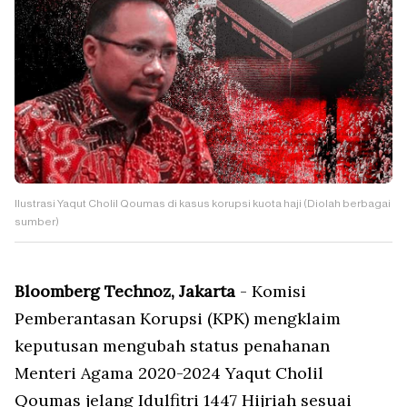
Ilustrasi Yaqut Cholil Qoumas di kasus korupsi kuota haji (Diolah berbagai
sumber)
Bloomberg Technoz, Jakarta
- Komisi
Pemberantasan Korupsi (KPK) mengklaim
keputusan mengubah status penahanan
Menteri Agama 2020-2024 Yaqut Cholil
Qoumas jelang Idulfitri 1447 Hijriah sesuai