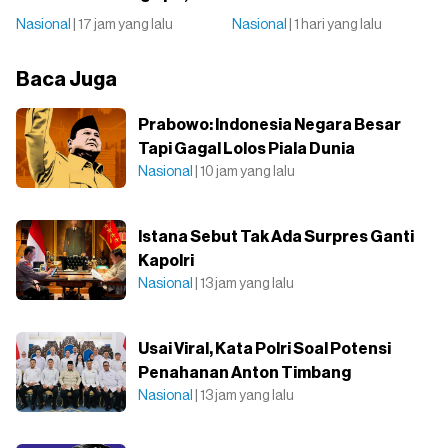
Nasional
| 17 jam yang lalu
Nasional
| 1 hari yang lalu
Baca Juga
Prabowo: Indonesia Negara Besar
Tapi Gagal Lolos Piala Dunia
Nasional
| 10 jam yang lalu
Istana Sebut Tak Ada Surpres Ganti
Kapolri
Nasional
| 13 jam yang lalu
Usai Viral, Kata Polri Soal Potensi
Penahanan Anton Timbang
Nasional
| 13 jam yang lalu