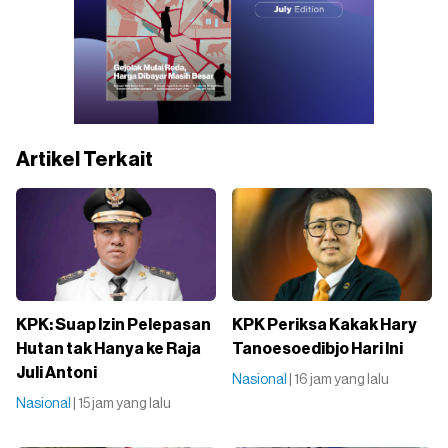
Artikel Terkait
KPK: Suap Izin Pelepasan
KPK Periksa Kakak Hary
Hutan tak Hanya ke Raja
Tanoesoedibjo Hari Ini
Juli Antoni
Nasional
| 16 jam yang lalu
Nasional
| 15 jam yang lalu