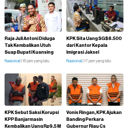
Raja Juli Antoni Diduga
KPK Sita Uang SG$8.500
Tak Kembalikan Utuh
dari Kantor Kepala
Suap Bupati Kuansing
Imigrasi Jaksel
Nasional
| 16 jam yang lalu
Nasional
| 17 jam yang lalu
KPK Sebut Saksi Korupsi
Vonis Ringan, KPK Ajukan
KPP Banjarmasin
Banding Perkara
Kembalikan Uang Rp9,5 M
Gubernur Riau Cs