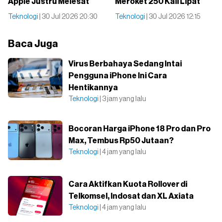
Apple Justru Melesat
Meroket 250 Kali Lipat
Teknologi
| 30 Jul 2026 20:30
Teknologi
| 30 Jul 2026 12:15
Baca Juga
Virus Berbahaya Sedang Intai
Pengguna iPhone Ini Cara
Hentikannya
Teknologi
| 3 jam yang lalu
Bocoran Harga iPhone 18 Pro dan Pro
Max, Tembus Rp50 Jutaan?
Teknologi
| 4 jam yang lalu
Cara Aktifkan Kuota Rollover di
Telkomsel, Indosat dan XL Axiata
Teknologi
| 4 jam yang lalu