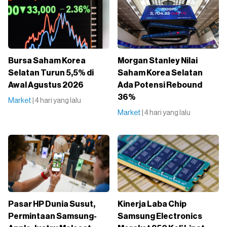
Bursa Saham Korea
Morgan Stanley Nilai
Selatan Turun 5,5% di
Saham Korea Selatan
Awal Agustus 2026
Ada Potensi Rebound
36%
Market
| 4 hari yang lalu
Market
| 4 hari yang lalu
Pasar HP Dunia Susut,
Kinerja Laba Chip
Permintaan Samsung-
Samsung Electronics