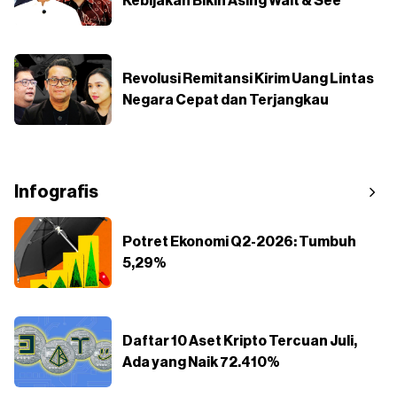
Kebijakan Bikin Asing Wait & See
Revolusi Remitansi Kirim Uang Lintas
Negara Cepat dan Terjangkau
Infografis
Potret Ekonomi Q2-2026: Tumbuh
5,29%
Daftar 10 Aset Kripto Tercuan Juli,
Ada yang Naik 72.410%