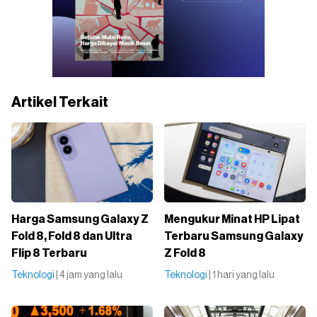
Artikel Terkait
Harga Samsung Galaxy Z
Mengukur Minat HP Lipat
Fold 8, Fold 8 dan Ultra
Terbaru Samsung Galaxy
Flip 8 Terbaru
Z Fold 8
Teknologi
| 4 jam yang lalu
Teknologi
| 1 hari yang lalu