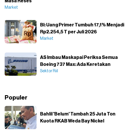
Masa Reses
Market
BI: Uang Primer Tumbuh 17,1% Menjadi
Rp2.254,5 T per Juli 2026
Market
AS Imbau Maskapai Periksa Semua
Boeing 737 Max: Ada Keretakan
Sektor Riil
Populer
Bahlil 'Belum' Tambah 25 Juta Ton
Kuota RKAB Weda Bay Nickel