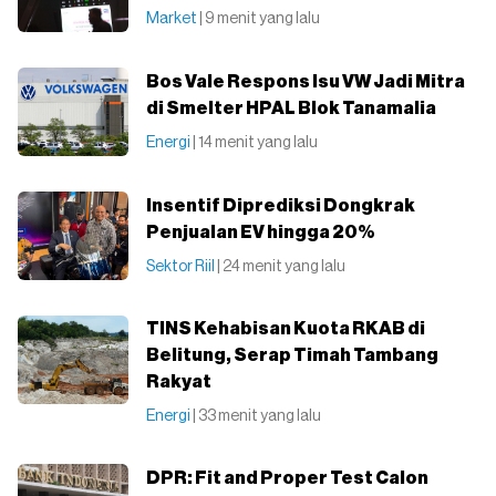
Market
| 9 menit yang lalu
Bos Vale Respons Isu VW Jadi Mitra
di Smelter HPAL Blok Tanamalia
Energi
| 14 menit yang lalu
Insentif Diprediksi Dongkrak
Penjualan EV hingga 20%
Sektor Riil
| 24 menit yang lalu
TINS Kehabisan Kuota RKAB di
Belitung, Serap Timah Tambang
Rakyat
Energi
| 33 menit yang lalu
DPR: Fit and Proper Test Calon