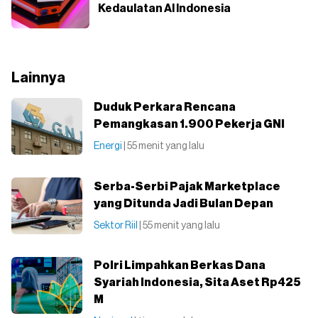
Kedaulatan AI Indonesia
Lainnya
Duduk Perkara Rencana
Pemangkasan 1.900 Pekerja GNI
Energi
| 55 menit yang lalu
Serba-Serbi Pajak Marketplace
yang Ditunda Jadi Bulan Depan
Sektor Riil
| 55 menit yang lalu
Polri Limpahkan Berkas Dana
Syariah Indonesia, Sita Aset Rp425
M