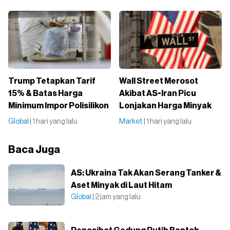
Trump Tetapkan Tarif
Wall Street Merosot
15% & Batas Harga
Akibat AS-Iran Picu
Minimum Impor Polisilikon
Lonjakan Harga Minyak
Global
| 1 hari yang lalu
Market
| 1 hari yang lalu
Baca Juga
AS: Ukraina Tak Akan Serang Tanker &
Aset Minyak di Laut Hitam
Global
| 2 jam yang lalu