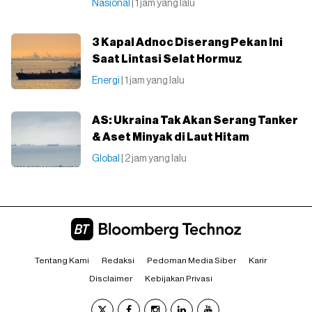
Nasional
| 1 jam yang lalu
3 Kapal Adnoc Diserang Pekan Ini
Saat Lintasi Selat Hormuz
Energi
| 1 jam yang lalu
AS: Ukraina Tak Akan Serang Tanker
& Aset Minyak di Laut Hitam
Global
| 2 jam yang lalu
Tentang Kami
Redaksi
Pedoman Media Siber
Karir
Disclaimer
Kebijakan Privasi