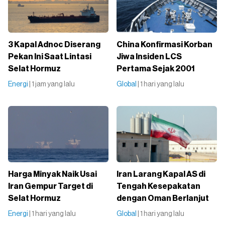
3 Kapal Adnoc Diserang
China Konfirmasi Korban
Pekan Ini Saat Lintasi
Jiwa Insiden LCS
Selat Hormuz
Pertama Sejak 2001
Energi
| 1 jam yang lalu
Global
| 1 hari yang lalu
Harga Minyak Naik Usai
Iran Larang Kapal AS di
Iran Gempur Target di
Tengah Kesepakatan
Selat Hormuz
dengan Oman Berlanjut
Energi
| 1 hari yang lalu
Global
| 1 hari yang lalu