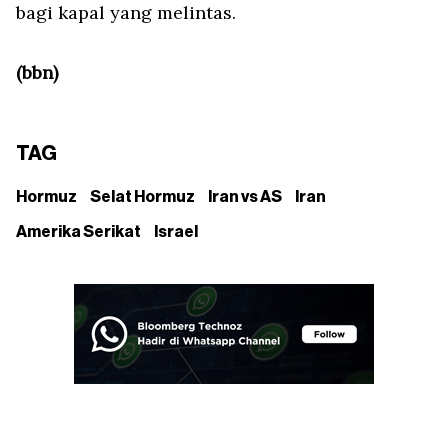
bagi kapal yang melintas.
(bbn)
TAG
Hormuz
Selat Hormuz
Iran vs AS
Iran
Amerika Serikat
Israel