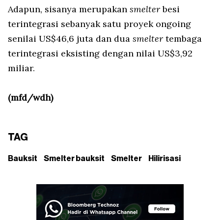
Adapun, sisanya merupakan
smelter
besi
terintegrasi sebanyak satu proyek ongoing
senilai US$46,6 juta dan dua
smelter
tembaga
terintegrasi eksisting dengan nilai US$3,92
miliar.
(mfd/wdh)
TAG
Bauksit
Smelter bauksit
Smelter
Hilirisasi