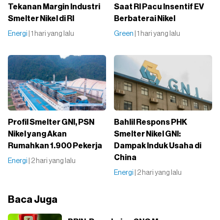
Tekanan Margin Industri
Saat RI Pacu Insentif EV
Smelter Nikel di RI
Berbaterai Nikel
Energi
| 1 hari yang lalu
Green
| 1 hari yang lalu
Profil Smelter GNI, PSN
Bahlil Respons PHK
Nikel yang Akan
Smelter Nikel GNI:
Rumahkan 1.900 Pekerja
Dampak Induk Usaha di
China
Energi
| 2 hari yang lalu
Energi
| 2 hari yang lalu
Baca Juga