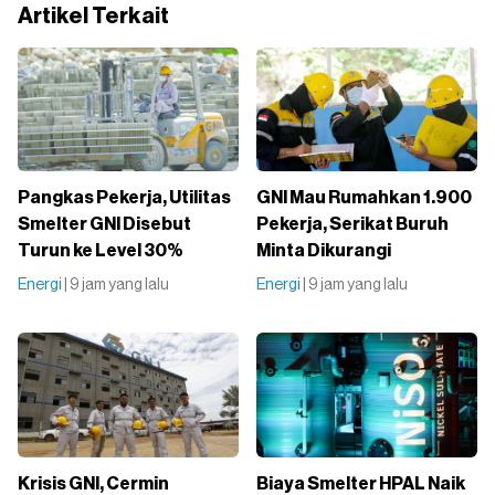
Artikel Terkait
Pangkas Pekerja, Utilitas
GNI Mau Rumahkan 1.900
Smelter GNI Disebut
Pekerja, Serikat Buruh
Turun ke Level 30%
Minta Dikurangi
Energi
| 9 jam yang lalu
Energi
| 9 jam yang lalu
Krisis GNI, Cermin
Biaya Smelter HPAL Naik