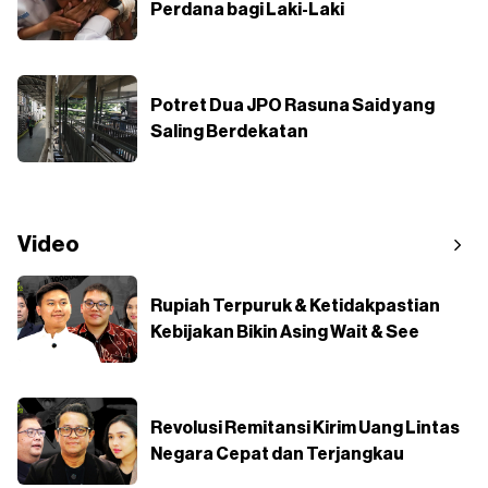
Perdana bagi Laki-Laki
Potret Dua JPO Rasuna Said yang
Saling Berdekatan
Video
Rupiah Terpuruk & Ketidakpastian
Kebijakan Bikin Asing Wait & See
Revolusi Remitansi Kirim Uang Lintas
Negara Cepat dan Terjangkau