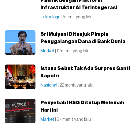
Pasifik dengan Platform
Infrastruktur AI Terintegerasi
Teknologi
| 2 menit yang lalu
Sri Mulyani Ditunjuk Pimpin
Penggalangan Dana di Bank Dunia
Market
| 12 menit yang lalu
Istana Sebut Tak Ada Surpres Ganti
Kapolri
Nasional
| 22 menit yang lalu
Penyebab IHSG Ditutup Melemah
Hari Ini
Market
| 27 menit yang lalu