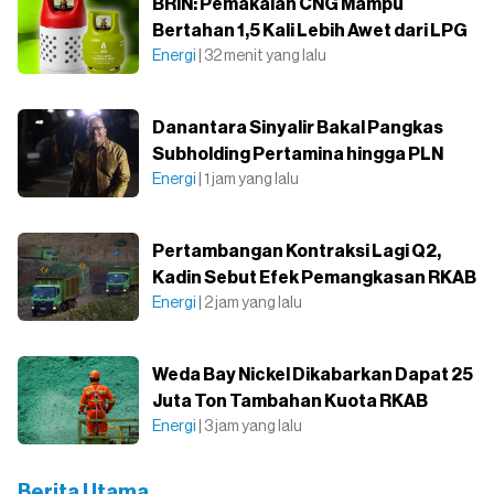
BRIN: Pemakaian CNG Mampu
Bertahan 1,5 Kali Lebih Awet dari LPG
Energi
| 32 menit yang lalu
Danantara Sinyalir Bakal Pangkas
Subholding Pertamina hingga PLN
Energi
| 1 jam yang lalu
Pertambangan Kontraksi Lagi Q2,
Kadin Sebut Efek Pemangkasan RKAB
Energi
| 2 jam yang lalu
Weda Bay Nickel Dikabarkan Dapat 25
Juta Ton Tambahan Kuota RKAB
Energi
| 3 jam yang lalu
Berita Utama