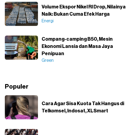
Volume Ekspor Nikel RI Drop, Nilainya
Naik: Bukan Cuma Efek Harga
Energi
Compang-camping B50, Mesin
Ekonomi Lansia dan Masa Jaya
Penipuan
Green
Populer
Cara Agar Sisa Kuota Tak Hangus di
Telkomsel, Indosat, XLSmart