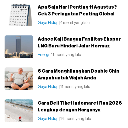
Apa Saja Hari Penting 11 Agustus?
Cek 3 Peringatan Penting Global
Gaya Hidup
| 4 menit yang lalu
Adnoc Kaji Bangun Fasilitas Ekspor
LNG Baru Hindari Jalur Hormuz
Energi
| 11 menit yang lalu
6 Cara Menghilangkan Double Chin
Ampuh untuk Wajah Anda
Gaya Hidup
| 11 menit yang lalu
Cara Beli Tiket Indomaret Run 2026
Lengkap dengan Harganya
Gaya Hidup
| 14 menit yang lalu