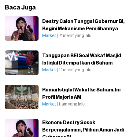
Baca Juga
Destry Calon Tunggal Gubernur BI,
Begini Mekanisme Pemilihannya
Market
| 21 menit yang lalu
Tanggapan BEI Soal Wakaf Masjid
Istiqlal Ditempatkan di Saham
Market
| 41 menit yang lalu
Ramai Istiqlal Wakaf ke Saham, Ini
Profil Majoris AM
Market
| 1 jam yang lalu
Ekonom: Destry Sosok
Berpengalaman, Pilihan Aman Jadi