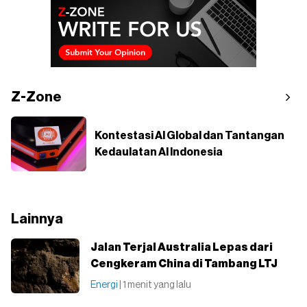
Z-Zone
Kontestasi AI Global dan Tantangan
Kedaulatan AI Indonesia
Lainnya
Jalan Terjal Australia Lepas dari
Cengkeram China di Tambang LTJ
Energi
| 1 menit yang lalu