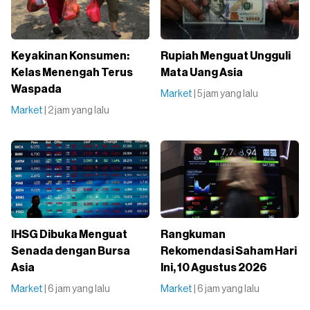
Keyakinan Konsumen:
Rupiah Menguat Ungguli
Kelas Menengah Terus
Mata Uang Asia
Waspada
Market
| 5 jam yang lalu
Market
| 2 jam yang lalu
IHSG Dibuka Menguat
Rangkuman
Senada dengan Bursa
Rekomendasi Saham Hari
Asia
Ini, 10 Agustus 2026
Market
| 6 jam yang lalu
Market
| 6 jam yang lalu