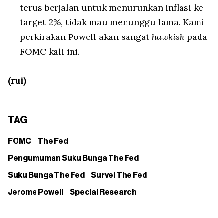
terus berjalan untuk menurunkan inflasi ke
target 2%, tidak mau menunggu lama. Kami
perkirakan Powell akan sangat
hawkish
pada
FOMC kali ini.
(rui)
TAG
FOMC
The Fed
Pengumuman Suku Bunga The Fed
Suku Bunga The Fed
Survei The Fed
Jerome Powell
Special Research