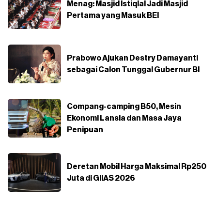
Menag: Masjid Istiqlal Jadi Masjid
Pertama yang Masuk BEI
Prabowo Ajukan Destry Damayanti
sebagai Calon Tunggal Gubernur BI
Compang-camping B50, Mesin
Ekonomi Lansia dan Masa Jaya
Penipuan
Deretan Mobil Harga Maksimal Rp250
Juta di GIIAS 2026