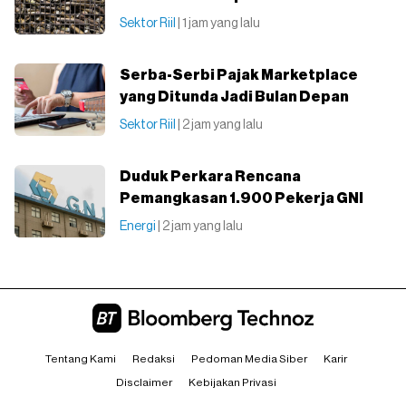
Sektor Riil
| 1 jam yang lalu
Serba-Serbi Pajak Marketplace
yang Ditunda Jadi Bulan Depan
Sektor Riil
| 2 jam yang lalu
Duduk Perkara Rencana
Pemangkasan 1.900 Pekerja GNI
Energi
| 2 jam yang lalu
Tentang Kami
Redaksi
Pedoman Media Siber
Karir
Disclaimer
Kebijakan Privasi