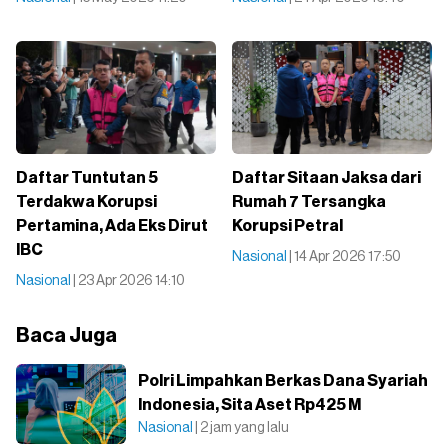
Daftar Tuntutan 5
Daftar Sitaan Jaksa dari
Terdakwa Korupsi
Rumah 7 Tersangka
Pertamina, Ada Eks Dirut
Korupsi Petral
IBC
Nasional
| 14 Apr 2026 17:50
Nasional
| 23 Apr 2026 14:10
Baca Juga
Polri Limpahkan Berkas Dana Syariah
Indonesia, Sita Aset Rp425 M
Nasional
| 2 jam yang lalu