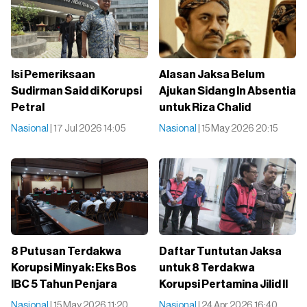
Isi Pemeriksaan
Alasan Jaksa Belum
Sudirman Said di Korupsi
Ajukan Sidang In Absentia
Petral
untuk Riza Chalid
Nasional
| 17 Jul 2026 14:05
Nasional
| 15 May 2026 20:15
8 Putusan Terdakwa
Daftar Tuntutan Jaksa
Korupsi Minyak: Eks Bos
untuk 8 Terdakwa
IBC 5 Tahun Penjara
Korupsi Pertamina Jilid II
Nasional
| 15 May 2026 11:20
Nasional
| 24 Apr 2026 16:40