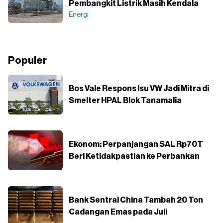
Pembangkit Listrik Masih Kendala
Energi
Populer
Bos Vale Respons Isu VW Jadi Mitra di
Smelter HPAL Blok Tanamalia
Ekonom: Perpanjangan SAL Rp70T
Beri Ketidakpastian ke Perbankan
Bank Sentral China Tambah 20 Ton
Cadangan Emas pada Juli