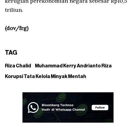
kerugian perekonomian negara sebesar Rp10,5
triliun.
(dov/frg)
TAG
Riza Chalid
Muhammad Kerry Andrianto Riza
Korupsi Tata Kelola Minyak Mentah