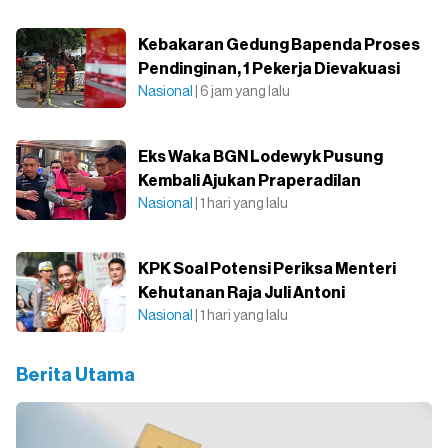
Kebakaran Gedung Bapenda Proses
Pendinginan, 1 Pekerja Dievakuasi
Nasional
| 6 jam yang lalu
Eks Waka BGN Lodewyk Pusung
Kembali Ajukan Praperadilan
Nasional
| 1 hari yang lalu
KPK Soal Potensi Periksa Menteri
Kehutanan Raja Juli Antoni
Nasional
| 1 hari yang lalu
Berita Utama