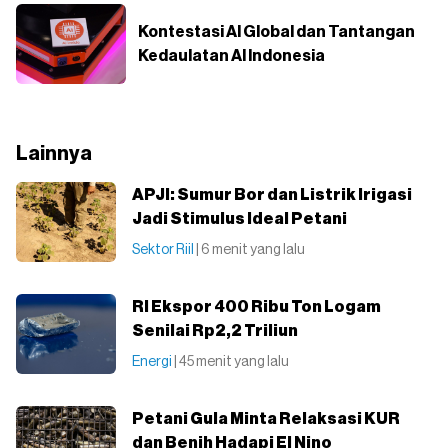
Kontestasi AI Global dan Tantangan
Kedaulatan AI Indonesia
Lainnya
APJI: Sumur Bor dan Listrik Irigasi
Jadi Stimulus Ideal Petani
Sektor Riil
| 6 menit yang lalu
RI Ekspor 400 Ribu Ton Logam
Senilai Rp2,2 Triliun
Energi
| 45 menit yang lalu
Petani Gula Minta Relaksasi KUR
dan Benih Hadapi El Nino