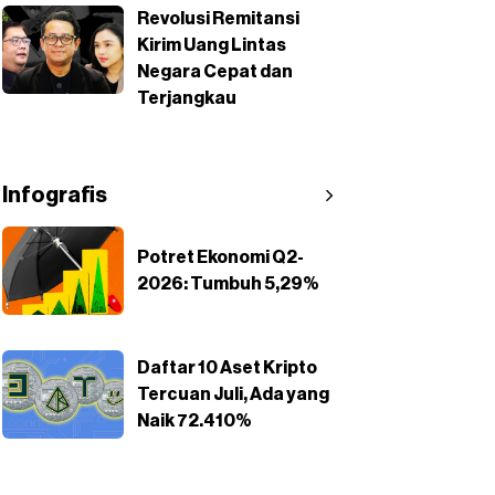
Revolusi Remitansi
Kirim Uang Lintas
Negara Cepat dan
Terjangkau
Infografis
Potret Ekonomi Q2-
2026: Tumbuh 5,29%
Daftar 10 Aset Kripto
Tercuan Juli, Ada yang
Naik 72.410%