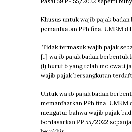
Pasal 59 PP 55/2022 seperti buny
Khusus untuk wajib pajak badan 
pemanfaatan PPh final UMKM dib
"Tidak termasuk wajib pajak seb
[..] wajib pajak badan berbentu
(1) huruf b yang telah melewati 
wajib pajak bersangkutan terdafta
Untuk wajib pajak badan berbent
memanfaatkan PPh final UMKM da
mengatur bahwa wajib pajak bad
berdasarkan PP 55/2022 sepanj
berakhir.