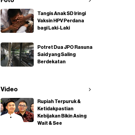
Foto
Tangis Anak SD Iringi
Vaksin HPV Perdana
bagi Laki-Laki
Potret Dua JPO Rasuna
Said yang Saling
Berdekatan
Video
Rupiah Terpuruk &
Ketidakpastian
Kebijakan Bikin Asing
Wait & See