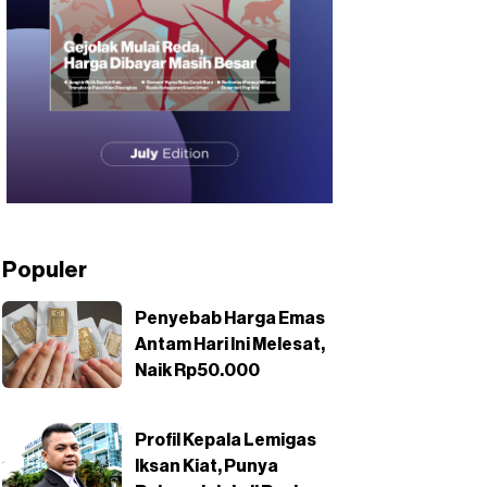
Populer
Penyebab Harga Emas
Antam Hari Ini Melesat,
Naik Rp50.000
Profil Kepala Lemigas
Iksan Kiat, Punya