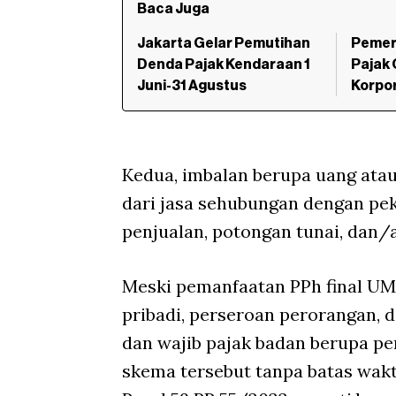
Baca Juga
Jakarta Gelar Pemutihan
Pemeri
Denda Pajak Kendaraan 1
Pajak 
Juni-31 Agustus
Korpo
Kedua, imbalan berupa uang atau
dari jasa sehubungan dengan pe
penjualan, potongan tunai, dan/
Meski pemanfaatan PPh final UM
pribadi, perseroan perorangan, d
dan wajib pajak badan berupa p
skema tersebut tanpa batas wak