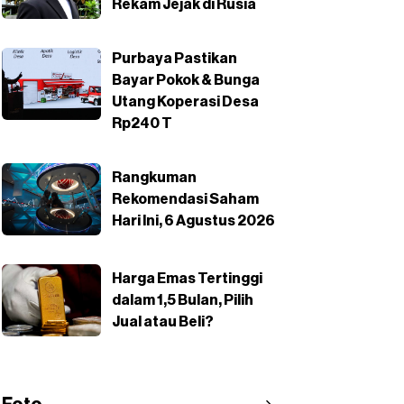
Rekam Jejak di Rusia
Purbaya Pastikan
Bayar Pokok & Bunga
Utang Koperasi Desa
Rp240 T
Rangkuman
Rekomendasi Saham
Hari Ini, 6 Agustus 2026
Harga Emas Tertinggi
dalam 1,5 Bulan, Pilih
Jual atau Beli?