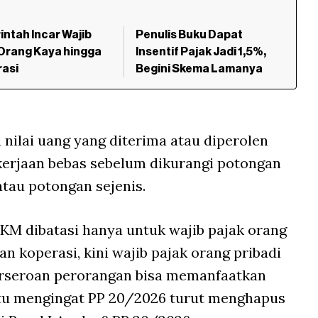
ntah Incar Wajib
Penulis Buku Dapat
Orang Kaya hingga
Insentif Pajak Jadi 1,5%,
rasi
Begini Skema Lamanya
 nilai uang yang diterima atau diperolen
kerjaan bebas sebelum dikurangi potongan
atau potongan sejenis.
KM dibatasi hanya untuk wajib pajak orang
an koperasi, kini wajib pajak orang pribadi
erseroan perorangan bisa memanfaatkan
tu mengingat PP 20/2026 turut menghapus