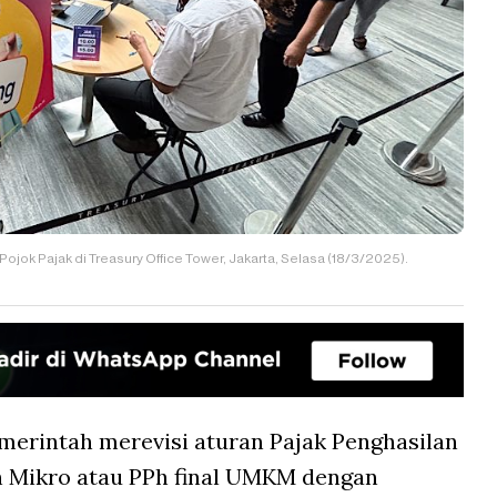
jok Pajak di Treasury Office Tower, Jakarta, Selasa (18/3/2025).
merintah merevisi aturan Pajak Penghasilan
an Mikro atau PPh final UMKM dengan