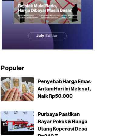
Populer
Penyebab Harga Emas
Antam Hari Ini Melesat,
Naik Rp50.000
Purbaya Pastikan
Bayar Pokok & Bunga
Utang Koperasi Desa