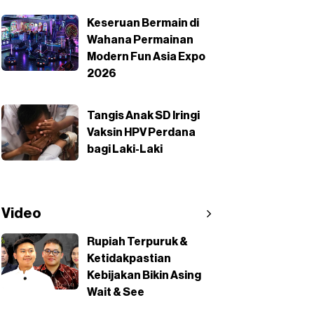
Keseruan Bermain di
Wahana Permainan
Modern Fun Asia Expo
2026
Tangis Anak SD Iringi
Vaksin HPV Perdana
bagi Laki-Laki
Video
Rupiah Terpuruk &
Ketidakpastian
Kebijakan Bikin Asing
Wait & See