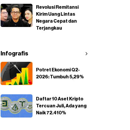
Revolusi Remitansi
Kirim Uang Lintas
Negara Cepat dan
Terjangkau
Infografis
Potret Ekonomi Q2-
2026: Tumbuh 5,29%
Daftar 10 Aset Kripto
Tercuan Juli, Ada yang
Naik 72.410%