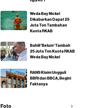
Rp240 T
Weda Bay Nickel
Dikabarkan Dapat 25
Juta Ton Tambahan
Kuota RKAB
Bahlil 'Belum' Tambah
25 Juta Ton Kuota RKAB
Weda Bay Nickel
RANS Klaim Ungguli
BBRI dan BBCA, Begini
Faktanya
Foto