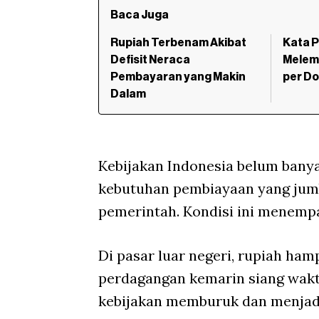
Baca Juga
Rupiah Terbenam Akibat
Kata P
Defisit Neraca
Melem
Pembayaran yang Makin
per Do
Dalam
Kebijakan Indonesia belum bany
kebutuhan pembiayaan yang jum
pemerintah. Kondisi ini menempa
Di pasar luar negeri, rupiah ha
perdagangan kemarin siang waktu
kebijakan memburuk dan menjadi