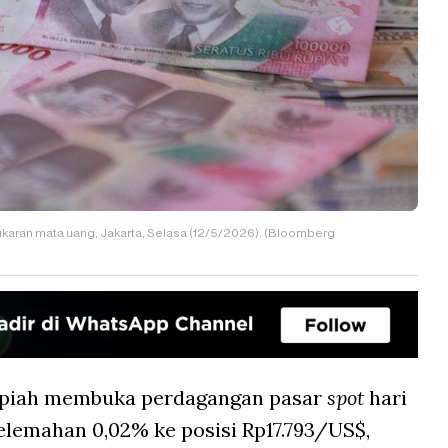
karan mata uang, Jakarta, Selasa (12/5/2026). (Bloomberg
piah membuka perdagangan pasar
spot
hari
pelemahan 0,02% ke posisi Rp17.793/US$,