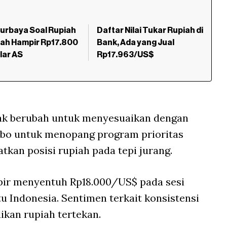
urbaya Soal Rupiah
Daftar Nilai Tukar Rupiah di
ah Hampir Rp17.800
Bank, Ada yang Jual
lar AS
Rp17.963/US$
ak berubah untuk menyesuaikan dengan
bo untuk menopang program prioritas
tkan posisi rupiah pada tepi jurang.
mpir menyentuh Rp18.000/US$ pada sesi
 Indonesia. Sentimen terkait konsistensi
kan rupiah tertekan.