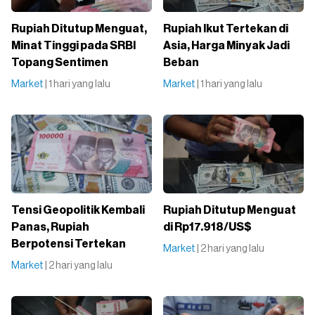
Rupiah Ditutup Menguat,
Rupiah Ikut Tertekan di
Minat Tinggi pada SRBI
Asia, Harga Minyak Jadi
Topang Sentimen
Beban
Market
| 1 hari yang lalu
Market
| 1 hari yang lalu
Tensi Geopolitik Kembali
Rupiah Ditutup Menguat
Panas, Rupiah
di Rp17.918/US$
Berpotensi Tertekan
Market
| 2 hari yang lalu
Market
| 2 hari yang lalu