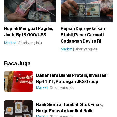
Rupiah Menguat Pagi Ini,
Rupiah Diproyeksikan
Jauhi Rp18.000/US$
Stabil, Pasar Cermati
Cadangan Devisa RI
Market
| 2 hari yang lalu
Market
| 3 hari yang lalu
Baca Juga
Danantara Bisnis Protein, Investasi
Rp44,7 T, Patungan JBS Group
Market
| 13 jam yang lalu
Bank Sentral Tambah Stok Emas,
Harga Emas Antam Ikut Naik