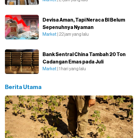
Market
| 21 jam yang lalu
Devisa Aman, Tapi Neraca BI Belum
Sepenuhnya Nyaman
Market
| 22 jam yang lalu
Bank Sentral China Tambah 20 Ton
Cadangan Emas pada Juli
Market
| 1 hari yang lalu
Berita Utama