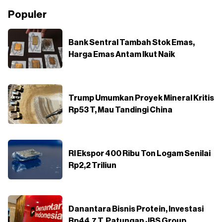
Populer
Bank Sentral Tambah Stok Emas,
Harga Emas Antam Ikut Naik
Trump Umumkan Proyek Mineral Kritis
Rp53 T, Mau Tandingi China
RI Ekspor 400 Ribu Ton Logam Senilai
Rp2,2 Triliun
Danantara Bisnis Protein, Investasi
Rp44,7 T, Patungan JBS Group