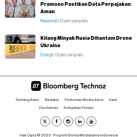
Pramono Pastikan Data Perpajakan
Aman
Nasional
| 12 jam yang lalu
Kilang Minyak Rusia Dihantam Drone
Ukraina
Energi
| 13 jam yang lalu
Tentang Kami
Redaksi
Pedoman Media Siber
Karir
Disclaimer
Kebijakan Privasi
Hak Cipta © 2023 - Properti Berita Mediatama Indonesia