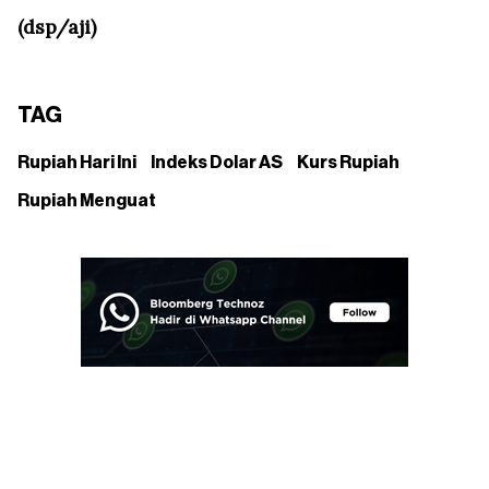
(dsp/aji)
TAG
Rupiah Hari Ini
Indeks Dolar AS
Kurs Rupiah
Rupiah Menguat