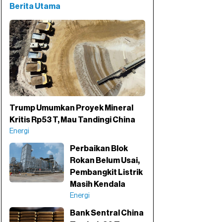
Berita Utama
Trump Umumkan Proyek Mineral
Kritis Rp53 T, Mau Tandingi China
Energi
Perbaikan Blok
Rokan Belum Usai,
Pembangkit Listrik
Masih Kendala
Energi
Bank Sentral China