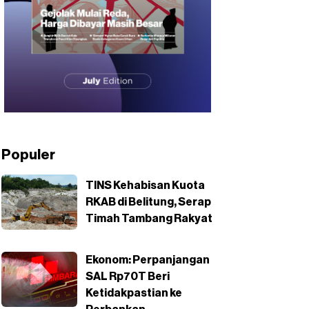
Populer
TINS Kehabisan Kuota
RKAB di Belitung, Serap
Timah Tambang Rakyat
Ekonom: Perpanjangan
SAL Rp70T Beri
Ketidakpastian ke