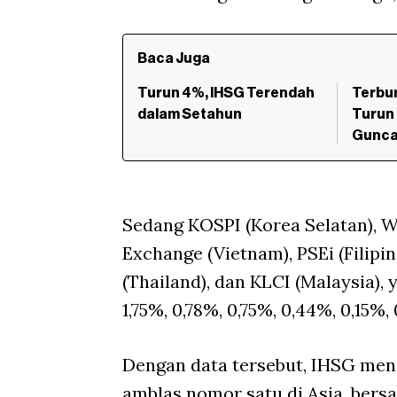
Baca Juga
Turun 4%, IHSG Terendah
Terbur
dalam Setahun
Turun
Gunca
Sedang KOSPI (Korea Selatan), W
Exchange (Vietnam), PSEi (Filipin
(Thailand), dan KLCI (Malaysia)
1,75%, 0,78%, 0,75%, 0,44%, 0,15%,
Dengan data tersebut, IHSG men
amblas nomor satu di Asia, bers