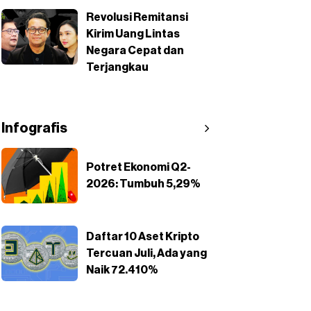
Revolusi Remitansi
Kirim Uang Lintas
Negara Cepat dan
Terjangkau
Infografis
Potret Ekonomi Q2-
2026: Tumbuh 5,29%
Daftar 10 Aset Kripto
Tercuan Juli, Ada yang
Naik 72.410%