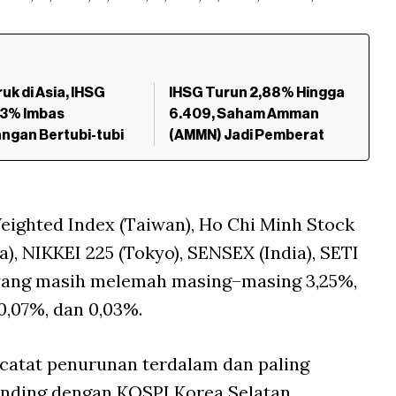
uk di Asia, IHSG
IHSG Turun 2,88% Hingga
 3% Imbas
6.409, Saham Amman
ngan Bertubi-tubi
(AMMN) Jadi Pemberat
eighted Index (Taiwan), Ho Chi Minh Stock
a), NIKKEI 225 (Tokyo), SENSEX (India), SETI
, yang masih melemah masing–masing 3,25%,
 0,07%, dan 0,03%.
catat penurunan terdalam dan paling
anding dengan KOSPI Korea Selatan.