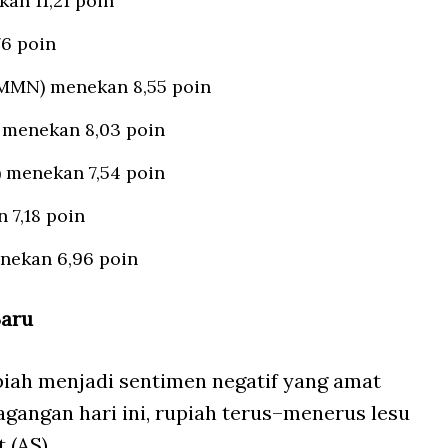
kan 11,21 poin
76 poin
AMMN) menekan 8,55 poin
 menekan 8,03 poin
 menekan 7,54 poin
 7,18 poin
nekan 6,96 poin
Baru
upiah menjadi sentimen negatif yang amat
agangan hari ini, rupiah terus–menerus lesu
 (AS).