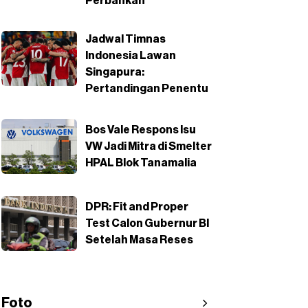
Perbankan
Jadwal Timnas
Indonesia Lawan
Singapura:
Pertandingan Penentu
Bos Vale Respons Isu
VW Jadi Mitra di Smelter
HPAL Blok Tanamalia
DPR: Fit and Proper
Test Calon Gubernur BI
Setelah Masa Reses
Foto