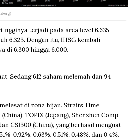
omberg)
ngginya terjadi pada area level 6.635
h 6.323. Dengan itu, IHSG kembali
ya di 6.300 hingga 6.000.
uat. Sedang 612 saham melemah dan 94
melesat di zona hijau. Straits Time
 (China), TOPIX (Jepang), Shenzhen Comp.
dan CSI300 (China), yang berhasil menguat
51%, 0,92%, 0,63%, 0,51%, 0,48%, dan 0,4%.