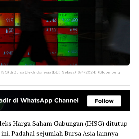
HSG) di Bursa Efek Indonesia (BEI), Selasa (16/4/2024). (Bloomberg
deks Harga Saham Gabungan (IHSG) ditutup
ni. Padahal sejumlah Bursa Asia lainnya