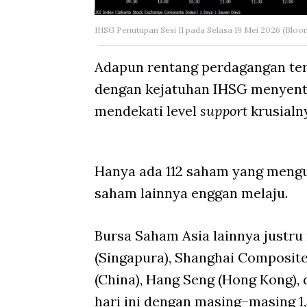
IHSG Penutupan Sesi II pada Selasa 19 Mei 2026 (Blo
Adapun rentang perdagangan terti
dengan kejatuhan IHSG menyentu
mendekati level
support
krusialn
Hanya ada 112 saham yang meng
saham lainnya enggan melaju.
Bursa Saham Asia lainnya justru 
(Singapura), Shanghai Composite
(China), Hang Seng (Hong Kong), 
hari ini dengan masing–masing 1,