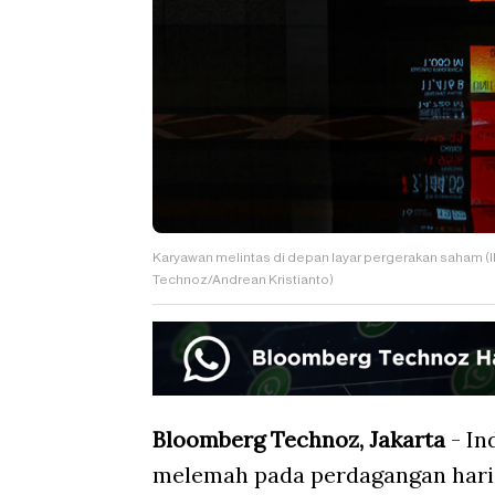
Karyawan melintas di depan layar pergerakan saham (I
Technoz/Andrean Kristianto)
Bloomberg Technoz, Jakarta
- In
melemah pada perdagangan hari i