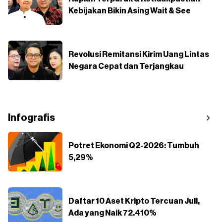
Kebijakan Bikin Asing Wait & See
Revolusi Remitansi Kirim Uang Lintas
Negara Cepat dan Terjangkau
Infografis
Potret Ekonomi Q2-2026: Tumbuh
5,29%
Daftar 10 Aset Kripto Tercuan Juli,
Ada yang Naik 72.410%