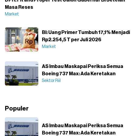
DPR: Fit and Proper Test Calon Gubernur BI Setelah
Masa Reses
Market
BI: Uang Primer Tumbuh 17,1% Menjadi
Rp2.254,5 T per Juli 2026
Market
AS Imbau Maskapai Periksa Semua
Boeing 737 Max: Ada Keretakan
Sektor Riil
Populer
AS Imbau Maskapai Periksa Semua
Boeing 737 Max: Ada Keretakan