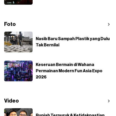
Foto
Nasib Baru Sampah Plastik yang Dulu
Tak Bernilai
Keseruan Bermain di Wahana
Permainan Modern Fun Asia Expo
2026
Video
Rupiah Terpuruk & Ketidakpastian