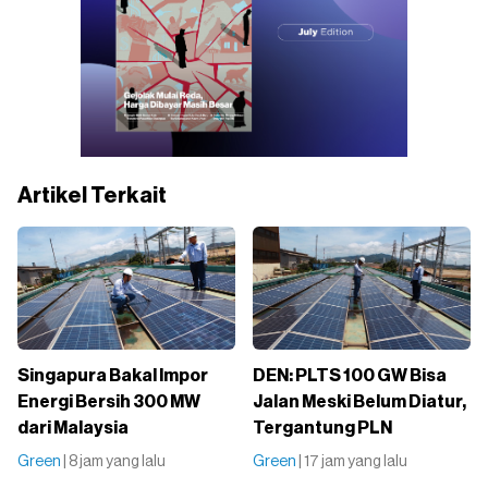
Artikel Terkait
Singapura Bakal Impor
DEN: PLTS 100 GW Bisa
Energi Bersih 300 MW
Jalan Meski Belum Diatur,
dari Malaysia
Tergantung PLN
Green
| 8 jam yang lalu
Green
| 17 jam yang lalu