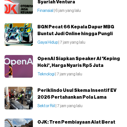
Syariah Ventura
Finansial
| 6 jam yang lalu
BGN Pecat 66 Kepala Dapur MBG
Buntut Judi Online hingga Pungli
Gaya Hidup
| 7 jam yang lalu
OpenAI Siapkan Speaker AI 'Keping
Hoki', Harga Nyaris Rp5 Juta
Teknologi
| 7 jam yang lalu
Periklindo Usul Skema Insentif EV
2026 Pertahankan Pola Lama
Sektor Riil
| 7 jam yang lalu
OJK: Tren Pembiayaan Alat Berat