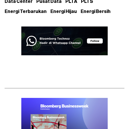
Data Center
Pusat Data
PLTA
PLTS
Energi Terbarukan
Energi Hijau
Energi Bersih