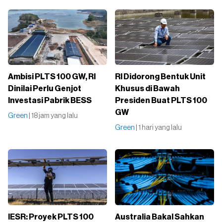
Ambisi PLTS 100 GW, RI
RI Didorong Bentuk Unit
Dinilai Perlu Genjot
Khusus di Bawah
Investasi Pabrik BESS
Presiden Buat PLTS 100
GW
Green
| 18 jam yang lalu
Green
| 1 hari yang lalu
IESR: Proyek PLTS 100
Australia Bakal Sahkan