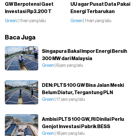
GW Berpotensi Gaet
UU agar Pusat Data Pakai
Investasi Rp3.200 T
Energi Terbarukan
Green
| 1 hari yang lalu
Green
| 1 hari yang lalu
Baca Juga
Singapura Bakal Impor Energi Bersih
300 MW dari Malaysia
Green
| 8 jam yang lalu
DEN: PLTS 100 GW Bisa Jalan Meski
Belum Diatur, Tergantung PLN
Green
| 17 jam yang lalu
Ambisi PLTS 100 GW, RI Dinilai Perlu
Genjot Investasi Pabrik BESS
Green
| 18 jam yang lalu