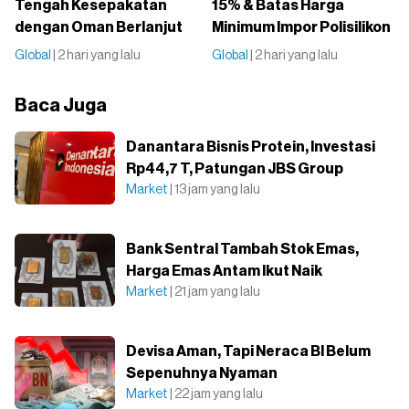
Tengah Kesepakatan
15% & Batas Harga
dengan Oman Berlanjut
Minimum Impor Polisilikon
Global
| 2 hari yang lalu
Global
| 2 hari yang lalu
Baca Juga
Danantara Bisnis Protein, Investasi
Rp44,7 T, Patungan JBS Group
Market
| 13 jam yang lalu
Bank Sentral Tambah Stok Emas,
Harga Emas Antam Ikut Naik
Market
| 21 jam yang lalu
Devisa Aman, Tapi Neraca BI Belum
Sepenuhnya Nyaman
Market
| 22 jam yang lalu