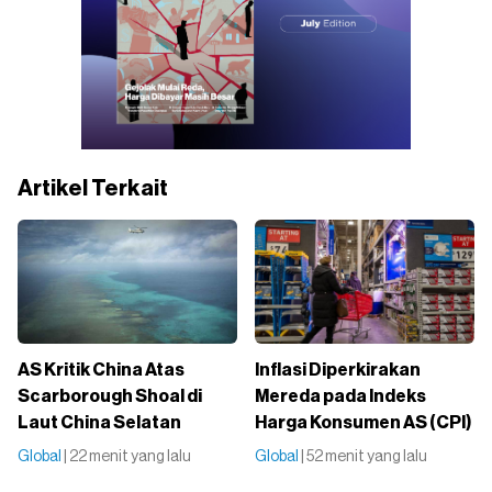
Artikel Terkait
AS Kritik China Atas
Inflasi Diperkirakan
Scarborough Shoal di
Mereda pada Indeks
Laut China Selatan
Harga Konsumen AS (CPI)
Global
| 22 menit yang lalu
Global
| 52 menit yang lalu