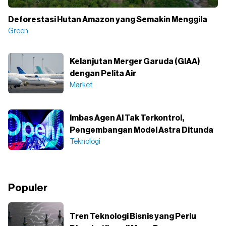
Deforestasi Hutan Amazon yang Semakin Menggila
Green
Kelanjutan Merger Garuda (GIAA)
dengan Pelita Air
Market
Imbas Agen AI Tak Terkontrol,
Pengembangan Model Astra Ditunda
Teknologi
Populer
Tren Teknologi Bisnis yang Perlu