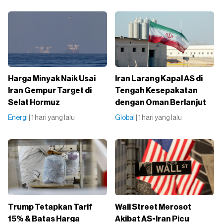
Harga Minyak Naik Usai
Iran Larang Kapal AS di
Iran Gempur Target di
Tengah Kesepakatan
Selat Hormuz
dengan Oman Berlanjut
Energi
| 1 hari yang lalu
Global
| 1 hari yang lalu
Trump Tetapkan Tarif
Wall Street Merosot
15% & Batas Harga
Akibat AS-Iran Picu