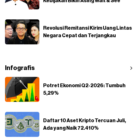
Kebijakan Bikin Asing Wait & See
Revolusi Remitansi Kirim Uang Lintas
Negara Cepat dan Terjangkau
Infografis
Potret Ekonomi Q2-2026: Tumbuh
5,29%
Daftar 10 Aset Kripto Tercuan Juli,
Ada yang Naik 72.410%