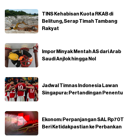
TINS Kehabisan Kuota RKAB di
Belitung, Serap Timah Tambang
Rakyat
Impor Minyak Mentah AS dari Arab
Saudi Anjlok hingga Nol
Jadwal Timnas Indonesia Lawan
Singapura: Pertandingan Penentu
Ekonom: Perpanjangan SAL Rp70T
Beri Ketidakpastian ke Perbankan