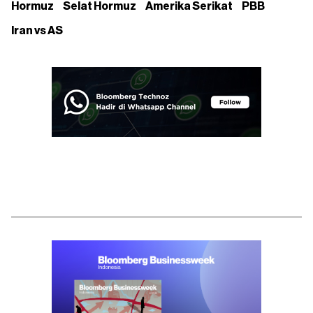
Hormuz
Selat Hormuz
Amerika Serikat
PBB
Iran vs AS