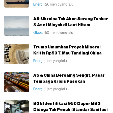
Energi
| 20 menit yang lalu
AS: Ukraina Tak Akan Serang Tanker
& Aset Minyak di Laut Hitam
Global
| 50 menit yang lalu
Trump Umumkan Proyek Mineral
Kritis Rp53 T, Mau Tandingi China
Energi
| 1 jam yang lalu
AS & China Bersaing Sengit, Pasar
Tembaga Krisis Pasokan
Energi
| 1 jam yang lalu
BGN Identifikasi 950 Dapur MBG
Diduga Tak Penuhi Standar Sanitasi