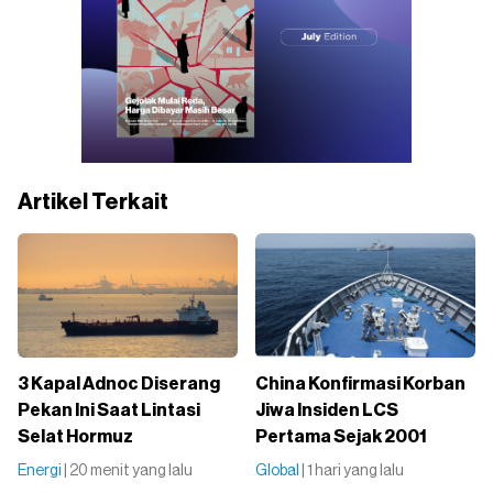
Artikel Terkait
3 Kapal Adnoc Diserang
China Konfirmasi Korban
Pekan Ini Saat Lintasi
Jiwa Insiden LCS
Selat Hormuz
Pertama Sejak 2001
Energi
| 20 menit yang lalu
Global
| 1 hari yang lalu