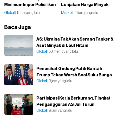
Minimum Impor Polisilikon
Lonjakan Harga Minyak
Global
| 1 hari yang lalu
Market
| 1 hari yang lalu
Baca Juga
AS: Ukraina Tak Akan Serang Tanker &
Aset Minyak di Laut Hitam
Global
| 50 menit yang lalu
Penasihat Gedung Putih Bantah
Trump Tekan Warsh Soal Suku Bunga
Global
| 3 jam yang lalu
Partisipasi Kerja Berkurang, Tingkat
Pengangguran AS Juli Turun
Global
| 8 jam yang lalu