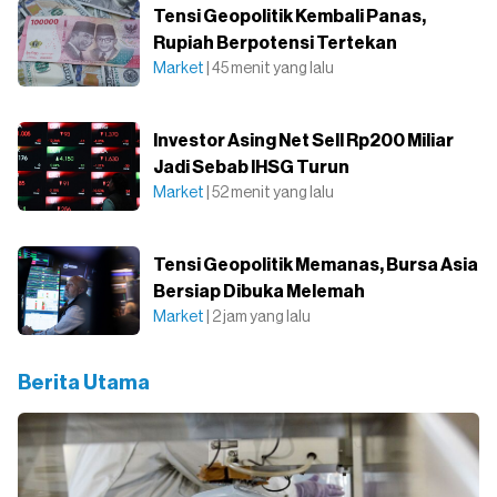
Tensi Geopolitik Kembali Panas,
Rupiah Berpotensi Tertekan
Market
| 45 menit yang lalu
Investor Asing Net Sell Rp200 Miliar
Jadi Sebab IHSG Turun
Market
| 52 menit yang lalu
Tensi Geopolitik Memanas, Bursa Asia
Bersiap Dibuka Melemah
Market
| 2 jam yang lalu
Berita Utama