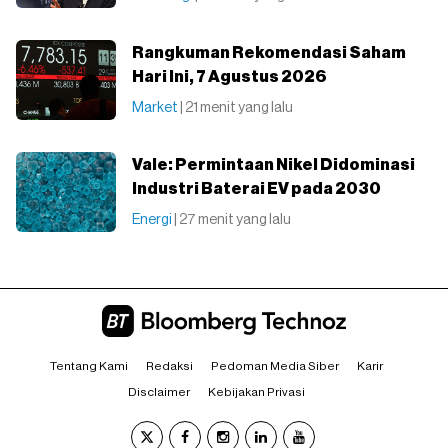
Rangkuman Rekomendasi Saham
Hari Ini, 7 Agustus 2026
Market
| 21 menit yang lalu
Vale: Permintaan Nikel Didominasi
Industri Baterai EV pada 2030
Energi
| 27 menit yang lalu
Tentang Kami
Redaksi
Pedoman Media Siber
Karir
Disclaimer
Kebijakan Privasi