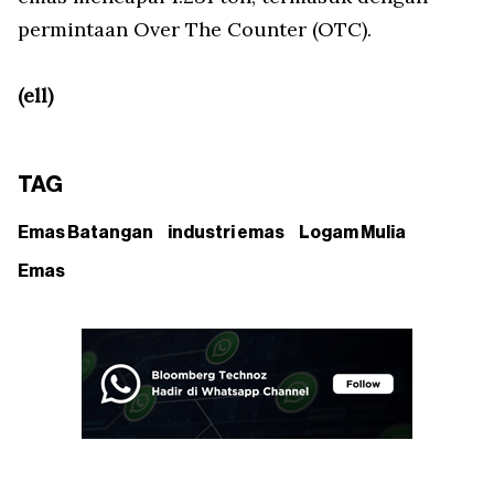
permintaan Over The Counter (OTC).
(ell)
TAG
Emas Batangan
industri emas
Logam Mulia
Emas