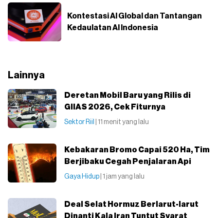
Kontestasi AI Global dan Tantangan
Kedaulatan AI Indonesia
Lainnya
Deretan Mobil Baru yang Rilis di
GIIAS 2026, Cek Fiturnya
Sektor Riil
| 11 menit yang lalu
Kebakaran Bromo Capai 520 Ha, Tim
Berjibaku Cegah Penjalaran Api
Gaya Hidup
| 1 jam yang lalu
Deal Selat Hormuz Berlarut-larut
Dinanti Kala Iran Tuntut Syarat