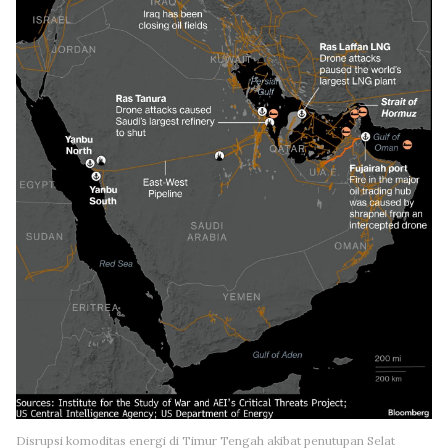
Disrupsi komoditas energi di Timur Tengah akibat penutupan Selat