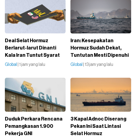
Deal Selat Hormuz
Iran: Kesepakatan
Berlarut-larut Dinanti
Hormuz Sudah Dekat,
Kala Iran Tuntut Syarat
Tuntutan Mesti Dipenuhi
Global
| 1 jam yang lalu
Global
| 13 jam yang lalu
Duduk Perkara Rencana
3 Kapal Adnoc Diserang
Pemangkasan 1.900
Pekan Ini Saat Lintasi
Pekerja GNI
Selat Hormuz