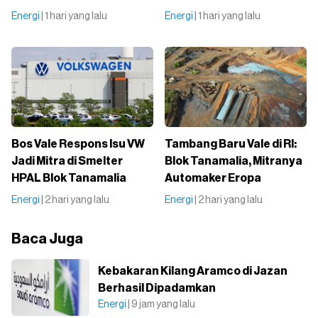
Energi
| 1 hari yang lalu
Energi
| 1 hari yang lalu
Bos Vale Respons Isu VW
Tambang Baru Vale di RI:
Jadi Mitra di Smelter
Blok Tanamalia, Mitranya
HPAL Blok Tanamalia
Automaker Eropa
Energi
| 2 hari yang lalu
Energi
| 2 hari yang lalu
Baca Juga
Kebakaran Kilang Aramco di Jazan
Berhasil Dipadamkan
Energi
| 9 jam yang lalu