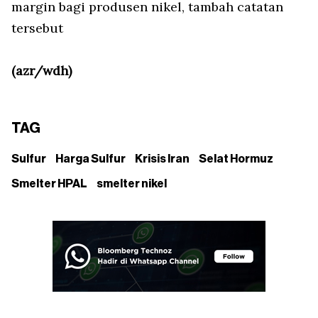
margin bagi produsen nikel, tambah catatan
tersebut
(azr/wdh)
TAG
Sulfur
Harga Sulfur
Krisis Iran
Selat Hormuz
Smelter HPAL
smelter nikel