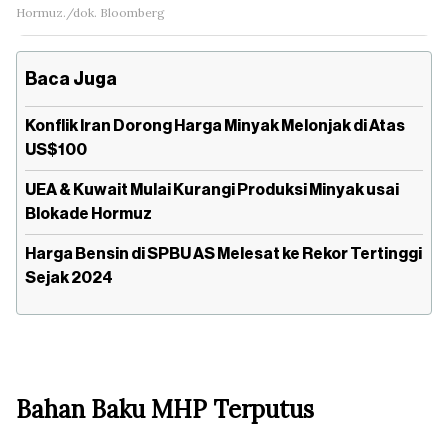
Hormuz./dok. Bloomberg
Baca Juga
Konflik Iran Dorong Harga Minyak Melonjak di Atas
US$100
UEA & Kuwait Mulai Kurangi Produksi Minyak usai
Blokade Hormuz
Harga Bensin di SPBU AS Melesat ke Rekor Tertinggi
Sejak 2024
Bahan Baku MHP Terputus