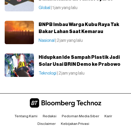
Global
| 1 jam yang lalu
BNPB Imbau Warga Kubu Raya Tak
Bakar Lahan Saat Kemarau
Nasional
| 2 jam yang lalu
Hidupkan Ide Sampah Plastik Jadi
Solar Usai BRIN Demo ke Prabowo
Teknologi
| 2 jam yang lalu
Tentang Kami
Redaksi
Pedoman Media Siber
Karir
Disclaimer
Kebijakan Privasi