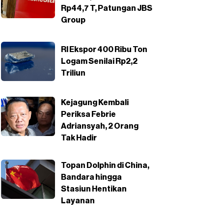
Rp44,7 T, Patungan JBS
Group
RI Ekspor 400 Ribu Ton
Logam Senilai Rp2,2
Triliun
Kejagung Kembali
Periksa Febrie
Adriansyah, 2 Orang
Tak Hadir
Topan Dolphin di China,
Bandara hingga
Stasiun Hentikan
Layanan