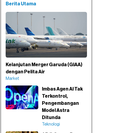
Berita Utama
Kelanjutan Merger Garuda (GIAA)
dengan Pelita Air
Market
Imbas Agen AI Tak
Terkontrol,
Pengembangan
Model Astra
Ditunda
Teknologi