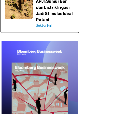
APJI: Sumur Bor
dan Listrik Irigasi
Jadi Stimulus Ideal
Petani
Sektor Riil