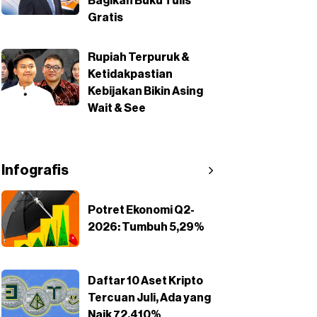
Bagikan Buku Tulis
Gratis
Rupiah Terpuruk &
Ketidakpastian
Kebijakan Bikin Asing
Wait & See
Infografis
Potret Ekonomi Q2-
2026: Tumbuh 5,29%
Daftar 10 Aset Kripto
Tercuan Juli, Ada yang
Naik 72.410%