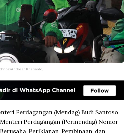
echnoz/Andrean Kristianto)
nteri Perdagangan (Mendag) Budi Santoso
n Menteri Perdagangan (Permendag) Nomor
 Berusaha, Periklanan, Pembinaan, dan