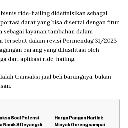
snis ride-hailing didefinisikan sebagai
portasi darat yang bisa disertai dengan fitur
a sebagai layanan tambahan dalam
n tersebut dalam revisi Permendag 31/2023
agangan barang yang difasilitasi oleh
a dari aplikasi ride-hailing.
alah transaksi jual beli barangnya, bukan
usan.
aksa Soal Potensi
Harga Pangan Hari Ini:
a Nanik S Deyang di
Minyak Goreng sampai