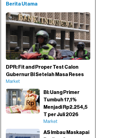
Berita Utama
DPR: Fit and Proper Test Calon
Gubernur BI Setelah Masa Reses
Market
BI: Uang Primer
Tumbuh 17,1%
Menjadi Rp2.254,5
T per Juli 2026
Market
AS Imbau Maskapai