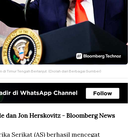
di Timur Tengah Berlanjut. (Diolah dari Berbagai Sumber)
lle dan Jon Herskovitz - Bloomberg News
ika Serikat (AS) berhasil mencegat