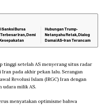
i Sanksi Bursa
Hubungan Trump-
 Terbesar Iran, Demi
Netanyahu Retak, Dialog
 Kesepakatan
Damai AS-Iran Terancam
p tinggi setelah AS menyerang situs radar
 Iran pada akhir pekan lalu. Serangan
gawal Revolusi Islam (IRGC) Iran dengan
udara milik AS.
terus menyatakan optimisme bahwa