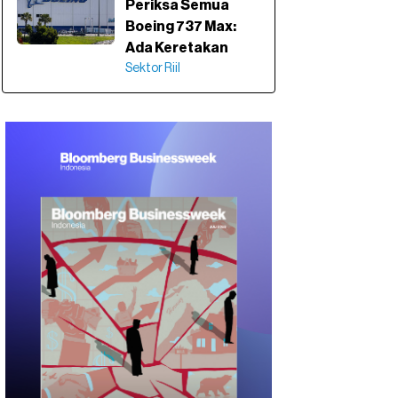
Periksa Semua
Boeing 737 Max:
Ada Keretakan
Sektor Riil