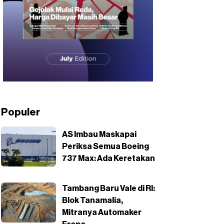
Populer
AS Imbau Maskapai
Periksa Semua Boeing
737 Max: Ada Keretakan
Tambang Baru Vale di RI:
Blok Tanamalia,
Mitranya Automaker