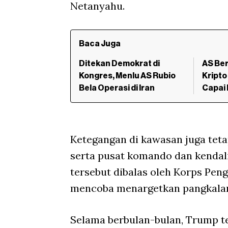
Netanyahu.
Baca Juga
Ditekan Demokrat di
AS Ber
Kongres, Menlu AS Rubio
Kripto
Bela Operasi di Iran
Capai
Ketegangan di kawasan juga teta
serta pusat komando dan kendali
tersebut dibalas oleh Korps Pen
mencoba menargetkan pangkalan 
Selama berbulan-bulan, Trump 