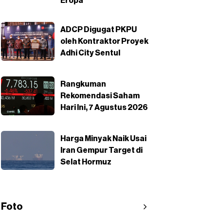
Eropa
ADCP Digugat PKPU
oleh Kontraktor Proyek
Adhi City Sentul
Rangkuman
Rekomendasi Saham
Hari Ini, 7 Agustus 2026
Harga Minyak Naik Usai
Iran Gempur Target di
Selat Hormuz
Foto