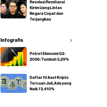
Revolusi Remitansi
Kirim Uang Lintas
Negara Cepat dan
Terjangkau
Infografis
Potret Ekonomi Q2-
2026: Tumbuh 5,29%
Daftar 10 Aset Kripto
Tercuan Juli, Ada yang
Naik 72.410%