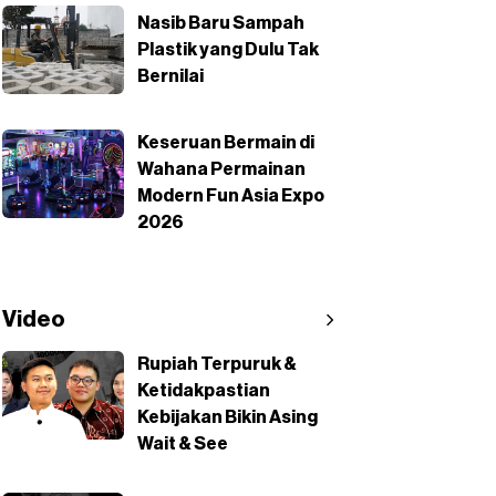
Nasib Baru Sampah
Plastik yang Dulu Tak
Bernilai
Keseruan Bermain di
Wahana Permainan
Modern Fun Asia Expo
2026
Video
Rupiah Terpuruk &
Ketidakpastian
Kebijakan Bikin Asing
Wait & See