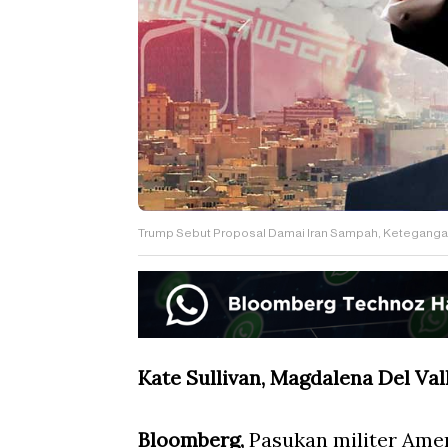
Trump Sebut Proposal Damai Iran Sampah, Ketegangan 
Kate Sullivan, Magdalena Del Va
Bloomberg,
Pasukan militer Amer