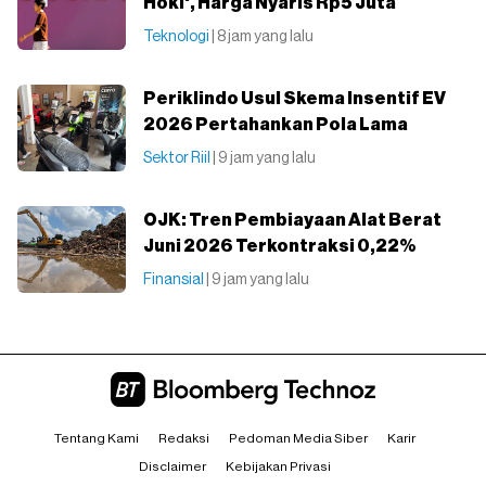
Hoki', Harga Nyaris Rp5 Juta
Teknologi
| 8 jam yang lalu
Periklindo Usul Skema Insentif EV
2026 Pertahankan Pola Lama
Sektor Riil
| 9 jam yang lalu
OJK: Tren Pembiayaan Alat Berat
Juni 2026 Terkontraksi 0,22%
Finansial
| 9 jam yang lalu
Tentang Kami
Redaksi
Pedoman Media Siber
Karir
Disclaimer
Kebijakan Privasi