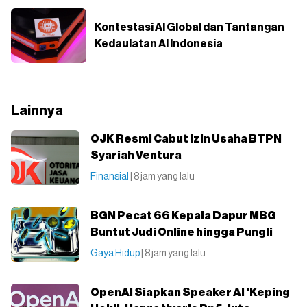
Kontestasi AI Global dan Tantangan
Kedaulatan AI Indonesia
Lainnya
OJK Resmi Cabut Izin Usaha BTPN
Syariah Ventura
Finansial
| 8 jam yang lalu
BGN Pecat 66 Kepala Dapur MBG
Buntut Judi Online hingga Pungli
Gaya Hidup
| 8 jam yang lalu
OpenAI Siapkan Speaker AI 'Keping