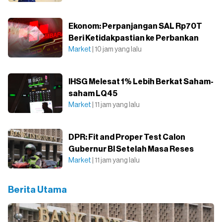
Ekonom: Perpanjangan SAL Rp70T
Beri Ketidakpastian ke Perbankan
Market
| 10 jam yang lalu
IHSG Melesat 1% Lebih Berkat Saham-
saham LQ45
Market
| 11 jam yang lalu
DPR: Fit and Proper Test Calon
Gubernur BI Setelah Masa Reses
Market
| 11 jam yang lalu
Berita Utama