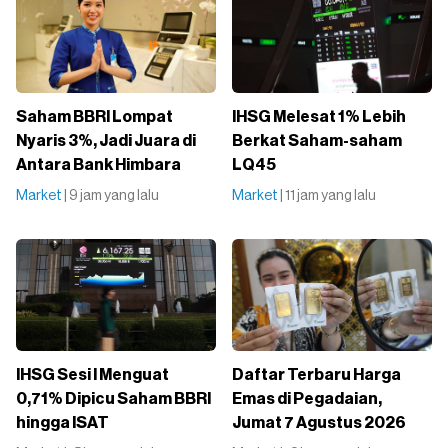
Saham BBRI Lompat
IHSG Melesat 1% Lebih
Nyaris 3%, Jadi Juara di
Berkat Saham-saham
Antara Bank Himbara
LQ45
Market
| 9 jam yang lalu
Market
| 11 jam yang lalu
IHSG Sesi I Menguat
Daftar Terbaru Harga
0,71% Dipicu Saham BBRI
Emas di Pegadaian,
hingga ISAT
Jumat 7 Agustus 2026