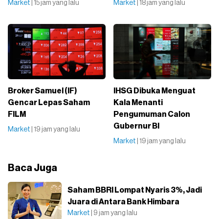
Market
| 15 jam yang lalu
Market
| 18 jam yang lalu
Broker Samuel (IF)
IHSG Dibuka Menguat
Gencar Lepas Saham
Kala Menanti
FILM
Pengumuman Calon
Gubernur BI
Market
| 19 jam yang lalu
Market
| 19 jam yang lalu
Baca Juga
Saham BBRI Lompat Nyaris 3%, Jadi
Juara di Antara Bank Himbara
Market
| 9 jam yang lalu