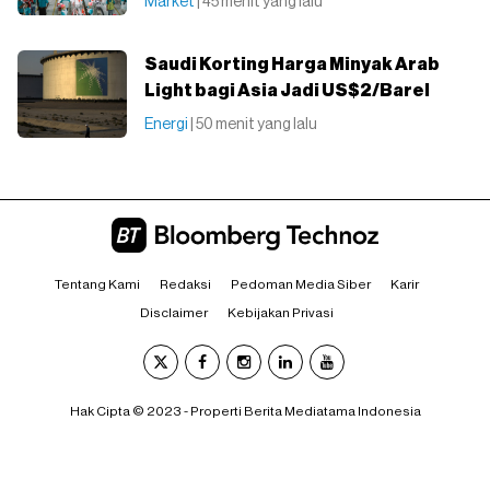
Market
| 45 menit yang lalu
Saudi Korting Harga Minyak Arab
Light bagi Asia Jadi US$2/Barel
Energi
| 50 menit yang lalu
Tentang Kami
Redaksi
Pedoman Media Siber
Karir
Disclaimer
Kebijakan Privasi
Hak Cipta © 2023 - Properti Berita Mediatama Indonesia