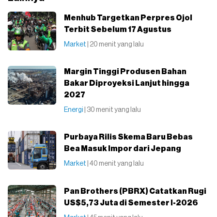
Menhub Targetkan Perpres Ojol
Terbit Sebelum 17 Agustus
Market
| 20 menit yang lalu
Margin Tinggi Produsen Bahan
Bakar Diproyeksi Lanjut hingga
2027
Energi
| 30 menit yang lalu
Purbaya Rilis Skema Baru Bebas
Bea Masuk Impor dari Jepang
Market
| 40 menit yang lalu
Pan Brothers (PBRX) Catatkan Rugi
US$5,73 Juta di Semester I-2026