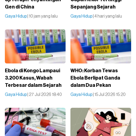
Gen di China
Sepanjang Sejarah
Gaya Hidup
| 10 jam yang lalu
Gaya Hidup
| 4 hari yang lalu
Ebola di Kongo Lampaui
WHO: Korban Tewas
3.200 Kasus, Wabah
Ebola Berlipat Ganda
Terbesar dalam Sejarah
dalam Dua Pekan
Gaya Hidup
| 27 Jul 2026 18:40
Gaya Hidup
| 15 Jul 2026 15:20