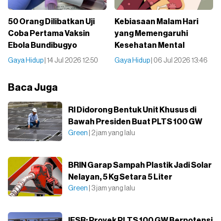
50 Orang Dilibatkan Uji
Kebiasaan Malam Hari
Coba Pertama Vaksin
yang Memengaruhi
Ebola Bundibugyo
Kesehatan Mental
Gaya Hidup
| 14 Jul 2026 12:50
Gaya Hidup
| 06 Jul 2026 13:46
Baca Juga
RI Didorong Bentuk Unit Khusus di
Bawah Presiden Buat PLTS 100 GW
Green
| 2 jam yang lalu
BRIN Garap Sampah Plastik Jadi Solar
Nelayan, 5 Kg Setara 5 Liter
Green
| 3 jam yang lalu
IESR: Proyek PLTS 100 GW Berpotensi