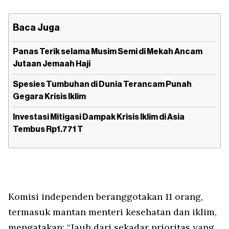
Baca Juga
Panas Terik selama Musim Semi di Mekah Ancam
Jutaan Jemaah Haji
Spesies Tumbuhan di Dunia Terancam Punah
Gegara Krisis Iklim
Investasi Mitigasi Dampak Krisis Iklim di Asia
Tembus Rp1.771 T
Komisi independen beranggotakan 11 orang,
termasuk mantan menteri kesehatan dan iklim,
mengatakan: “Jauh dari sekadar prioritas yang