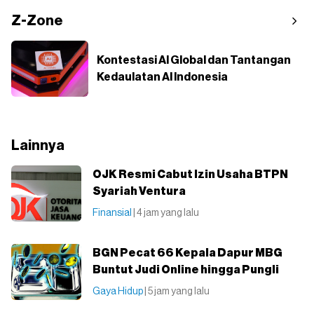
Z-Zone
Kontestasi AI Global dan Tantangan
Kedaulatan AI Indonesia
Lainnya
OJK Resmi Cabut Izin Usaha BTPN
Syariah Ventura
Finansial
| 4 jam yang lalu
BGN Pecat 66 Kepala Dapur MBG
Buntut Judi Online hingga Pungli
Gaya Hidup
| 5 jam yang lalu