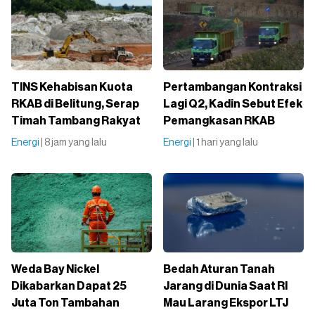
TINS Kehabisan Kuota
Pertambangan Kontraksi
RKAB di Belitung, Serap
Lagi Q2, Kadin Sebut Efek
Timah Tambang Rakyat
Pemangkasan RKAB
Energi
| 8 jam yang lalu
Energi
| 1 hari yang lalu
Weda Bay Nickel
Bedah Aturan Tanah
Dikabarkan Dapat 25
Jarang di Dunia Saat RI
Juta Ton Tambahan
Mau Larang Ekspor LTJ