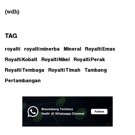
(wdh)
TAG
royalti
royalti minerba
Mineral
Royalti Emas
Royalti Kobalt
Royalti Nikel
Royalti Perak
Royalti Tembaga
Royalti Timah
Tambang
Pertambangan