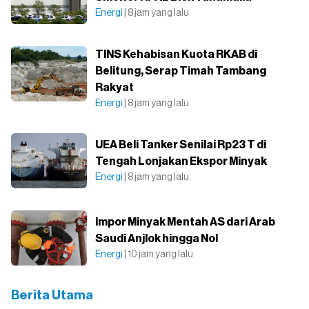
Energi
| 8 jam yang lalu
TINS Kehabisan Kuota RKAB di
Belitung, Serap Timah Tambang
Rakyat
Energi
| 8 jam yang lalu
UEA Beli Tanker Senilai Rp23 T di
Tengah Lonjakan Ekspor Minyak
Energi
| 8 jam yang lalu
Impor Minyak Mentah AS dari Arab
Saudi Anjlok hingga Nol
Energi
| 10 jam yang lalu
Berita Utama