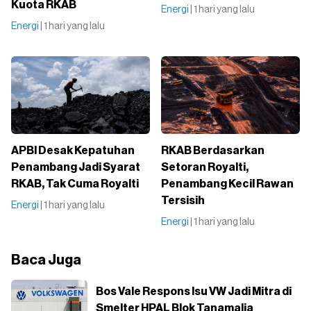
Kuota RKAB
Energi
| 1 hari yang lalu
Energi
| 1 hari yang lalu
APBI Desak Kepatuhan
RKAB Berdasarkan
Penambang Jadi Syarat
Setoran Royalti,
RKAB, Tak Cuma Royalti
Penambang Kecil Rawan
Tersisih
Energi
| 1 hari yang lalu
Energi
| 1 hari yang lalu
Baca Juga
Bos Vale Respons Isu VW Jadi Mitra di
Smelter HPAL Blok Tanamalia