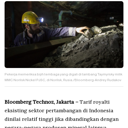
Pekerja memeriksa bijih tembaga yang digali di tambang Taymyrsky milik
MMC Norilsk Nickel PJSC, di Norilsk, Rusia./Bloomberg-Andrey Rudakov
Bloomberg Technoz, Jakarta –
Tarif royalti
eksisting sektor pertambangan di Indonesia
dinilai relatif tinggi jika dibandingkan dengan
negara-negara produsen mineral lainnya.