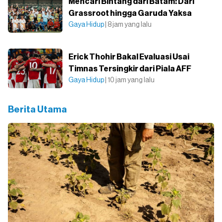
Mencari Bintang dari Batam: Dari
Grassroot hingga Garuda Yaksa
Gaya Hidup
| 8 jam yang lalu
Erick Thohir Bakal Evaluasi Usai
Timnas Tersingkir dari Piala AFF
Gaya Hidup
| 10 jam yang lalu
Berita Utama