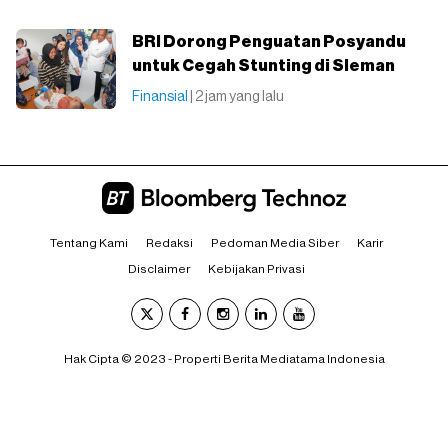
BRI Dorong Penguatan Posyandu
untuk Cegah Stunting di Sleman
Finansial
| 2 jam yang lalu
Tentang Kami
Redaksi
Pedoman Media Siber
Karir
Disclaimer
Kebijakan Privasi
Hak Cipta © 2023 - Properti Berita Mediatama Indonesia