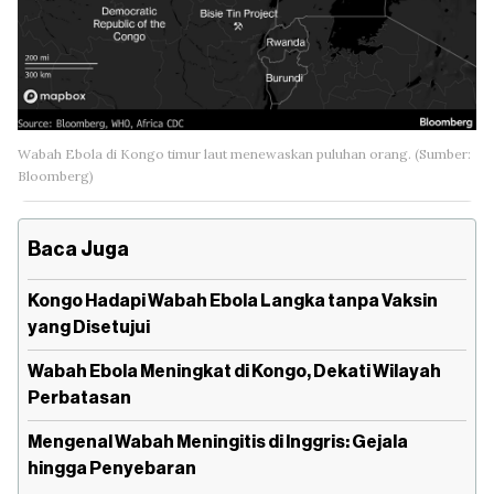
Wabah Ebola di Kongo timur laut menewaskan puluhan orang. (Sumber:
Bloomberg)
Baca Juga
Kongo Hadapi Wabah Ebola Langka tanpa Vaksin
yang Disetujui
Wabah Ebola Meningkat di Kongo, Dekati Wilayah
Perbatasan
Mengenal Wabah Meningitis di Inggris: Gejala
hingga Penyebaran