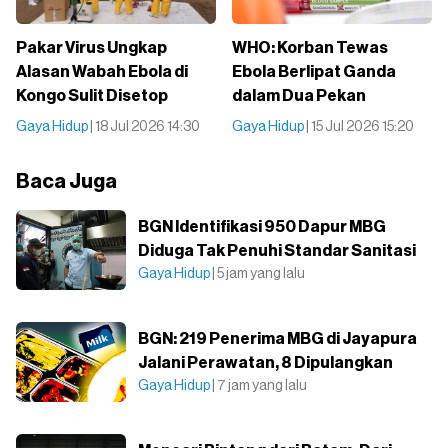
Pakar Virus Ungkap
WHO: Korban Tewas
Alasan Wabah Ebola di
Ebola Berlipat Ganda
Kongo Sulit Disetop
dalam Dua Pekan
Gaya Hidup
| 18 Jul 2026 14:30
Gaya Hidup
| 15 Jul 2026 15:20
Baca Juga
BGN Identifikasi 950 Dapur MBG
Diduga Tak Penuhi Standar Sanitasi
Gaya Hidup
| 5 jam yang lalu
BGN: 219 Penerima MBG di Jayapura
Jalani Perawatan, 8 Dipulangkan
Gaya Hidup
| 7 jam yang lalu