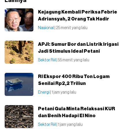
Lainnya
Kejagung Kembali Periksa Febrie
Adriansyah, 2 Orang Tak Hadir
Nasional
| 25 menit yang lalu
APJI: Sumur Bor dan Listrik Irigasi
Jadi Stimulus Ideal Petani
Sektor Riil
| 55 menit yang lalu
RI Ekspor 400 Ribu Ton Logam
Senilai Rp2,2 Triliun
Energi
| 1 jam yang lalu
Petani Gula Minta Relaksasi KUR
dan Benih Hadapi El Nino
Sektor Riil
| 1 jam yang lalu