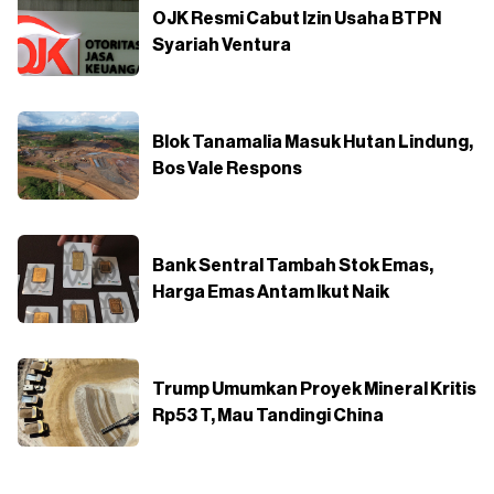
OJK Resmi Cabut Izin Usaha BTPN
Syariah Ventura
Blok Tanamalia Masuk Hutan Lindung,
Bos Vale Respons
Bank Sentral Tambah Stok Emas,
Harga Emas Antam Ikut Naik
Trump Umumkan Proyek Mineral Kritis
Rp53 T, Mau Tandingi China