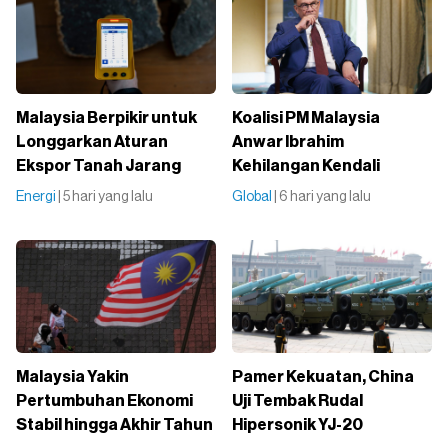
Malaysia Berpikir untuk
Koalisi PM Malaysia
Longgarkan Aturan
Anwar Ibrahim
Ekspor Tanah Jarang
Kehilangan Kendali
Energi
| 5 hari yang lalu
Global
| 6 hari yang lalu
Malaysia Yakin
Pamer Kekuatan, China
Pertumbuhan Ekonomi
Uji Tembak Rudal
Stabil hingga Akhir Tahun
Hipersonik YJ-20