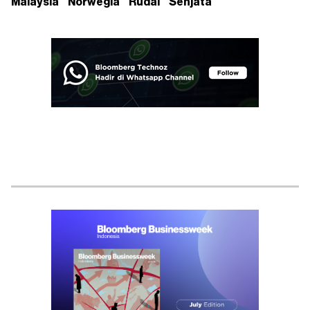
Malaysia
Norwegia
Rudal
Senjata