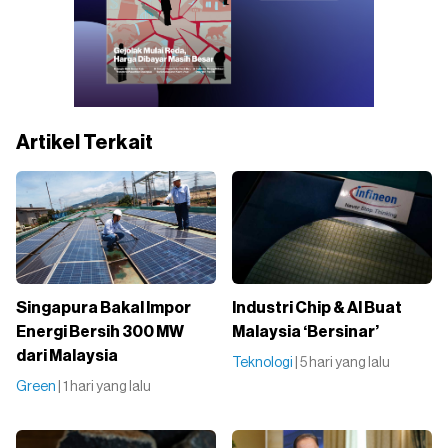
Artikel Terkait
Singapura Bakal Impor
Industri Chip & AI Buat
Energi Bersih 300 MW
Malaysia ‘Bersinar’
dari Malaysia
Teknologi
| 5 hari yang lalu
Green
| 1 hari yang lalu