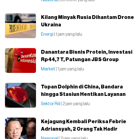
Nasional
| 56 menit yang lalu
Kilang Minyak Rusia Dihantam Drone
Ukraina
Energi
| 1 jam yang lalu
Danantara Bisnis Protein, Investasi
Rp44,7 T, Patungan JBS Group
Market
| 1 jam yang lalu
Topan Dolphin di China, Bandara
hingga Stasiun Hentikan Layanan
Sektor Riil
| 2 jam yang lalu
Kejagung Kembali Periksa Febrie
Adriansyah, 2 Orang Tak Hadir
Nasional
| 2 jam yang lalu