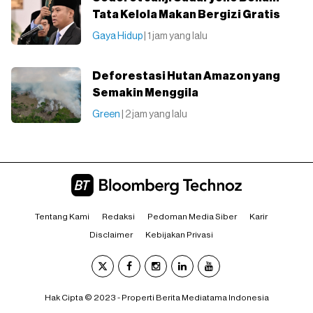
Tata Kelola Makan Bergizi Gratis
Gaya Hidup
| 1 jam yang lalu
Deforestasi Hutan Amazon yang
Semakin Menggila
Green
| 2 jam yang lalu
Tentang Kami
Redaksi
Pedoman Media Siber
Karir
Disclaimer
Kebijakan Privasi
Hak Cipta © 2023 - Properti Berita Mediatama Indonesia