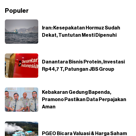
Populer
Iran: Kesepakatan Hormuz Sudah
Dekat, Tuntutan Mesti Dipenuhi
Danantara Bisnis Protein, Investasi
Rp44,7 T, Patungan JBS Group
Kebakaran Gedung Bapenda,
Pramono Pastikan Data Perpajakan
Aman
PGEO Bicara Valuasi & Harga Saham