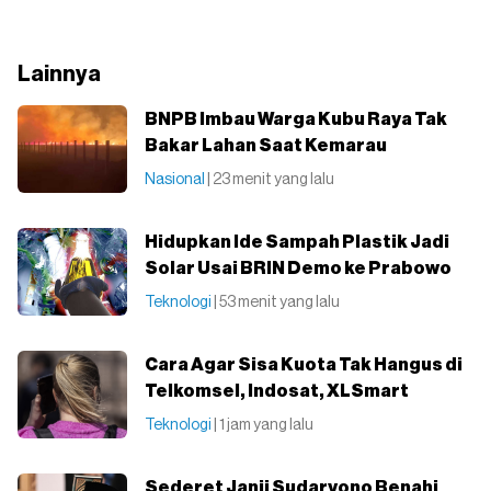
Lainnya
BNPB Imbau Warga Kubu Raya Tak
Bakar Lahan Saat Kemarau
Nasional
| 23 menit yang lalu
Hidupkan Ide Sampah Plastik Jadi
Solar Usai BRIN Demo ke Prabowo
Teknologi
| 53 menit yang lalu
Cara Agar Sisa Kuota Tak Hangus di
Telkomsel, Indosat, XLSmart
Teknologi
| 1 jam yang lalu
Sederet Janji Sudaryono Benahi