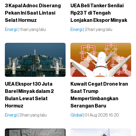
3 Kapal Adnoc Diserang
UEA Beli Tanker Senilai
Pekan Ini Saat Lintasi
Rp23 T di Tengah
Selat Hormuz
Lonjakan Ekspor Minyak
Energi
| 1 hari yang lalu
Energi
| 2 hari yang lalu
UEA Ekspor 130 Juta
Kuwait Cegat Drone Iran
Barel Minyak dalam 2
Saat Trump
Bulan Lewat Selat
Mempertimbangkan
Hormuz
Serangan Baru
Energi
| 3 hari yang lalu
Global
| 01 Aug 2026 16:20