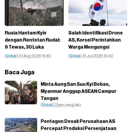
Rusia Hantam Kyiv
Salah Identifikasi Drone
dengan Rentetan Rudal:
AS, Korsel Perintahkan
9 Tewas, 30 Luka
Warga Mengungsi
Global
| 01 Aug 2026 15:45
Global
| 31 Jul 2026 10:40
Baca Juga
Minta Aung San Suu Kyi Bebas,
Myanmar Anggap ASEAN Campur
Tangan
Global
| 2 jam yang lalu
Pentagon Desak Perusahaan AS
Percepat Produksi Persenjataan