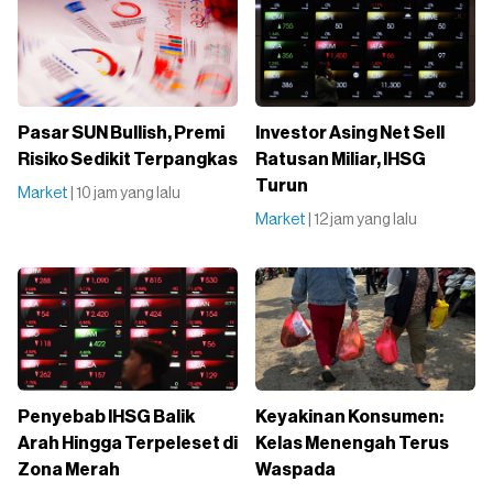
Pasar SUN Bullish, Premi
Investor Asing Net Sell
Risiko Sedikit Terpangkas
Ratusan Miliar, IHSG
Turun
Market
| 10 jam yang lalu
Market
| 12 jam yang lalu
Penyebab IHSG Balik
Keyakinan Konsumen:
Arah Hingga Terpeleset di
Kelas Menengah Terus
Zona Merah
Waspada