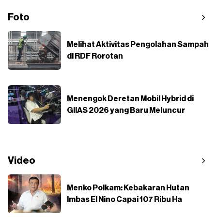
Foto
Melihat Aktivitas Pengolahan Sampah
di RDF Rorotan
Menengok Deretan Mobil Hybrid di
GIIAS 2026 yang Baru Meluncur
Video
Menko Polkam: Kebakaran Hutan
Imbas El Nino Capai 107 Ribu Ha