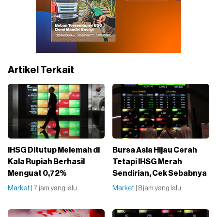
Artikel Terkait
IHSG Ditutup Melemah di
Bursa Asia Hijau Cerah
Kala Rupiah Berhasil
Tetapi IHSG Merah
Menguat 0,72%
Sendirian, Cek Sebabnya
Market
| 7 jam yang lalu
Market
| 8 jam yang lalu