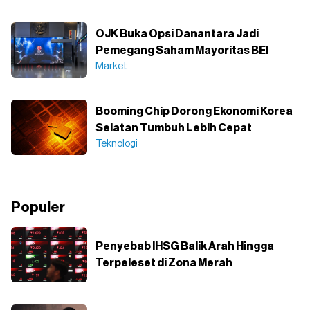
OJK Buka Opsi Danantara Jadi
Pemegang Saham Mayoritas BEI
Market
Booming Chip Dorong Ekonomi Korea
Selatan Tumbuh Lebih Cepat
Teknologi
Populer
Penyebab IHSG Balik Arah Hingga
Terpeleset di Zona Merah