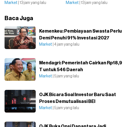
Market
| 13 jam yang lalu
Market
| 13 jam yang lalu
Baca Juga
⁠Kemenkeu: Pembiayaan Swasta Perlu
Demi Penuhi 91% Investasi 2027
Market
| 4 jam yang lalu
Mendagri: Pemerintah Cairkan Rp18,9
T untuk 546 Daerah
Market
| 5 jam yang lalu
OJK Bicara Soal Investor Baru Saat
Proses Demutualisasi BEI
Market
| 5 jam yang lalu
OJK Buka Opsi Danantara Jadi