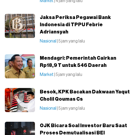
Market
| 4 jam yang lalu
Jaksa Periksa Pegawai Bank
Indonesia di TPPU Febrie
Adriansyah
Nasional
| 5 jam yang lalu
Mendagri: Pemerintah Cairkan
Rp18,9 T untuk 546 Daerah
Market
| 5 jam yang lalu
Besok, KPK Bacakan Dakwaan Yaqut
Cholil Qoumas Cs
Nasional
| 5 jam yang lalu
OJK Bicara Soal Investor Baru Saat
Proses Demutualisasi BEI