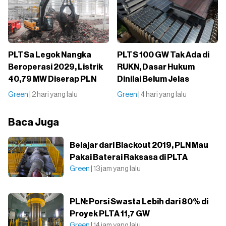
PLTSa Legok Nangka
PLTS 100 GW Tak Ada di
Beroperasi 2029, Listrik
RUKN, Dasar Hukum
40,79 MW Diserap PLN
Dinilai Belum Jelas
Green
| 2 hari yang lalu
Green
| 4 hari yang lalu
Baca Juga
Belajar dari Blackout 2019, PLN Mau
Pakai Baterai Raksasa di PLTA
Green
| 13 jam yang lalu
PLN: Porsi Swasta Lebih dari 80% di
Proyek PLTA 11,7 GW
Green
| 14 jam yang lalu