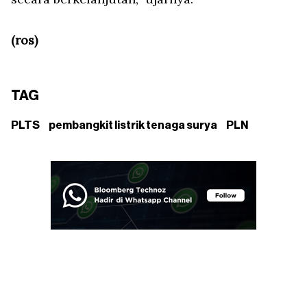
(ros)
TAG
PLTS
pembangkit listrik tenaga surya
PLN