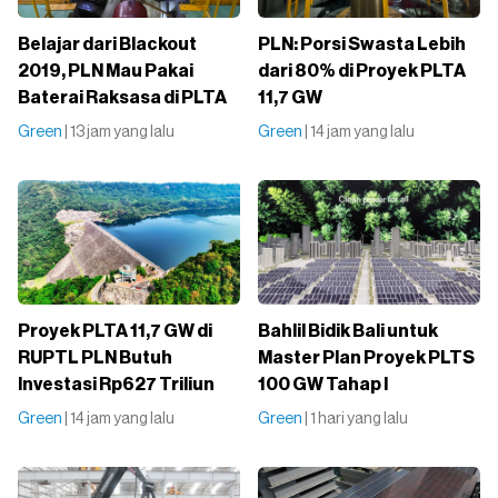
Belajar dari Blackout
PLN: Porsi Swasta Lebih
2019, PLN Mau Pakai
dari 80% di Proyek PLTA
Baterai Raksasa di PLTA
11,7 GW
Green
| 13 jam yang lalu
Green
| 14 jam yang lalu
Proyek PLTA 11,7 GW di
Bahlil Bidik Bali untuk
RUPTL PLN Butuh
Master Plan Proyek PLTS
Investasi Rp627 Triliun
100 GW Tahap I
Green
| 14 jam yang lalu
Green
| 1 hari yang lalu