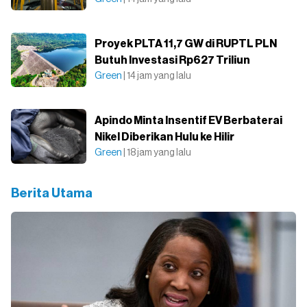
Proyek PLTA 11,7 GW di RUPTL PLN
Butuh Investasi Rp627 Triliun
Green
| 14 jam yang lalu
Apindo Minta Insentif EV Berbaterai
Nikel Diberikan Hulu ke Hilir
Green
| 18 jam yang lalu
Berita Utama