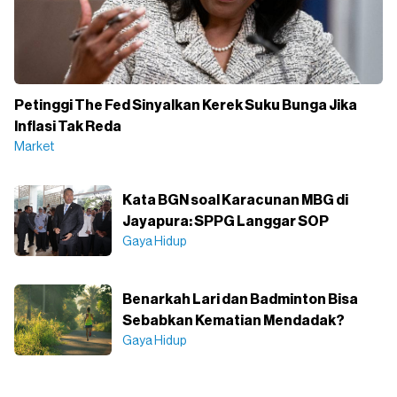
Petinggi The Fed Sinyalkan Kerek Suku Bunga Jika
Inflasi Tak Reda
Market
Kata BGN soal Karacunan MBG di
Jayapura: SPPG Langgar SOP
Gaya Hidup
Benarkah Lari dan Badminton Bisa
Sebabkan Kematian Mendadak?
Gaya Hidup