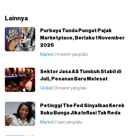
Lainnya
Purbaya Tunda Pungut Pajak
Marketplace, Berlaku 1 November
2026
Market
| 11 menit yang lalu
Sektor Jasa AS Tumbuh Stabil di
Juli, Pesanan Baru Melesat
Global
| 31 menit yang lalu
Petinggi The Fed Sinyalkan Kerek
Suku Bunga Jika Inflasi Tak Reda
Market
| 1 jam yang lalu