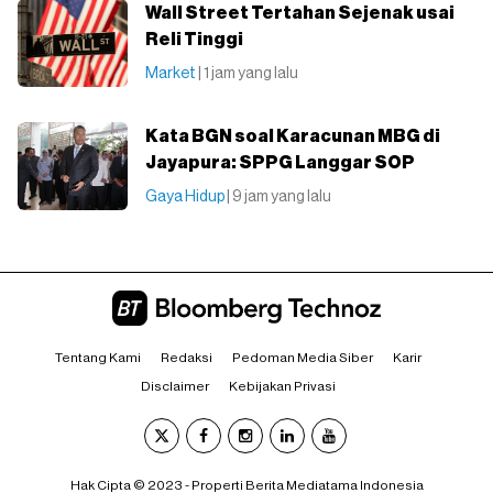
Wall Street Tertahan Sejenak usai
Reli Tinggi
Market
| 1 jam yang lalu
Kata BGN soal Karacunan MBG di
Jayapura: SPPG Langgar SOP
Gaya Hidup
| 9 jam yang lalu
Tentang Kami
Redaksi
Pedoman Media Siber
Karir
Disclaimer
Kebijakan Privasi
Hak Cipta © 2023 - Properti Berita Mediatama Indonesia