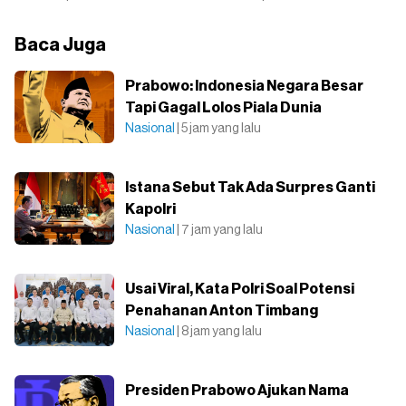
Baca Juga
Prabowo: Indonesia Negara Besar
Tapi Gagal Lolos Piala Dunia
Nasional
| 5 jam yang lalu
Istana Sebut Tak Ada Surpres Ganti
Kapolri
Nasional
| 7 jam yang lalu
Usai Viral, Kata Polri Soal Potensi
Penahanan Anton Timbang
Nasional
| 8 jam yang lalu
Presiden Prabowo Ajukan Nama