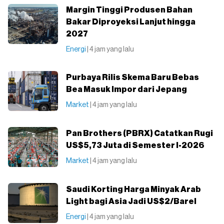
Margin Tinggi Produsen Bahan
Bakar Diproyeksi Lanjut hingga
2027
Energi
| 4 jam yang lalu
Purbaya Rilis Skema Baru Bebas
Bea Masuk Impor dari Jepang
Market
| 4 jam yang lalu
Pan Brothers (PBRX) Catatkan Rugi
US$5,73 Juta di Semester I-2026
Market
| 4 jam yang lalu
Saudi Korting Harga Minyak Arab
Light bagi Asia Jadi US$2/Barel
Energi
| 4 jam yang lalu