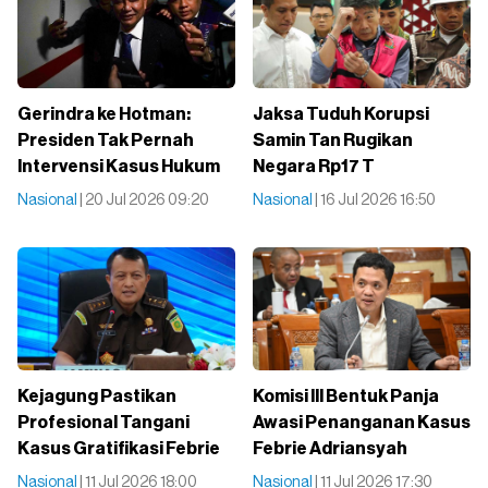
Gerindra ke Hotman:
Jaksa Tuduh Korupsi
Presiden Tak Pernah
Samin Tan Rugikan
Intervensi Kasus Hukum
Negara Rp17 T
Nasional
| 20 Jul 2026 09:20
Nasional
| 16 Jul 2026 16:50
Kejagung Pastikan
Komisi III Bentuk Panja
Profesional Tangani
Awasi Penanganan Kasus
Kasus Gratifikasi Febrie
Febrie Adriansyah
Nasional
| 11 Jul 2026 18:00
Nasional
| 11 Jul 2026 17:30