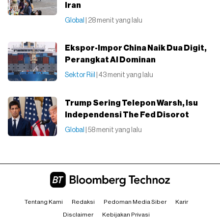
Iran
Global
| 28 menit yang lalu
Ekspor-Impor China Naik Dua Digit,
Perangkat AI Dominan
Sektor Riil
| 43 menit yang lalu
Trump Sering Telepon Warsh, Isu
Independensi The Fed Disorot
Global
| 58 menit yang lalu
Tentang Kami
Redaksi
Pedoman Media Siber
Karir
Disclaimer
Kebijakan Privasi