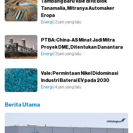
Tambang Baru Vale di RI: Blok
Tanamalia, Mitranya Automaker
Eropa
Energi
| 2 jam yang lalu
PTBA: China-AS Minat Jadi Mitra
Proyek DME, Ditentukan Danantara
Energi
| 3 jam yang lalu
Vale: Permintaan Nikel Didominasi
Industri Baterai EV pada 2030
Energi
| 4 jam yang lalu
Berita Utama