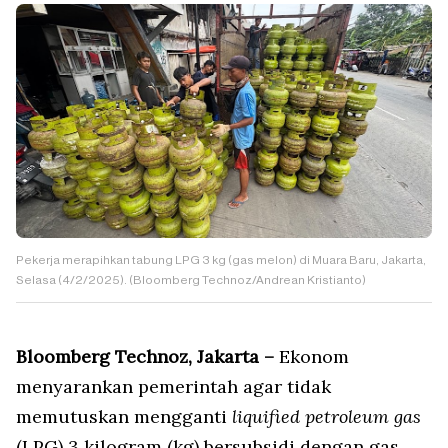
Pekerja merapihkan tabung LPG 3 kg (gas melon) di Muara Baru, Jakarta,
Selasa (4/2/2025). (Bloomberg Technoz/Andrean Kristianto)
Bloomberg Technoz, Jakarta –
Ekonom
menyarankan pemerintah agar tidak
memutuskan mengganti
liquified petroleum gas
(LPG) 3 kilogram (kg) bersubsidi dengan gas