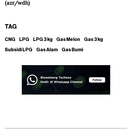
(azr/wdh)
TAG
CNG
LPG
LPG 3 kg
Gas Melon
Gas 3 kg
Subsidi LPG
Gas Alam
Gas Bumi