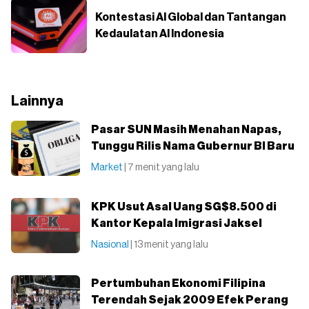
Kontestasi AI Global dan Tantangan
Kedaulatan AI Indonesia
Lainnya
Pasar SUN Masih Menahan Napas,
Tunggu Rilis Nama Gubernur BI Baru
Market
| 7 menit yang lalu
KPK Usut Asal Uang SG$8.500 di
Kantor Kepala Imigrasi Jaksel
Nasional
| 13 menit yang lalu
Pertumbuhan Ekonomi Filipina
Terendah Sejak 2009 Efek Perang