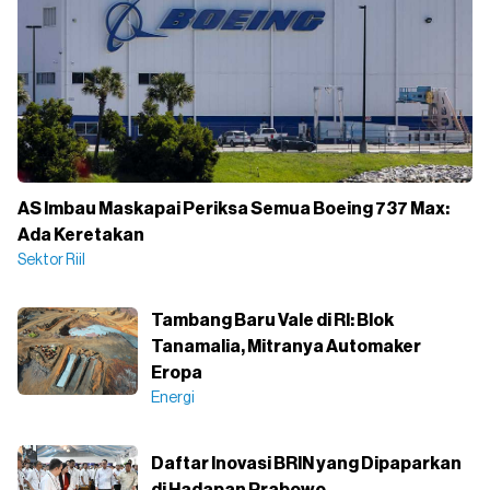
AS Imbau Maskapai Periksa Semua Boeing 737 Max:
Ada Keretakan
Sektor Riil
Tambang Baru Vale di RI: Blok
Tanamalia, Mitranya Automaker
Eropa
Energi
Daftar Inovasi BRIN yang Dipaparkan
di Hadapan Prabowo