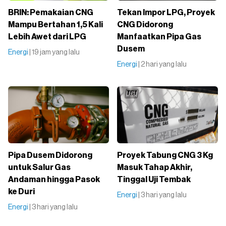
BRIN: Pemakaian CNG
Tekan Impor LPG, Proyek
Mampu Bertahan 1,5 Kali
CNG Didorong
Lebih Awet dari LPG
Manfaatkan Pipa Gas
Dusem
Energi
| 19 jam yang lalu
Energi
| 2 hari yang lalu
Pipa Dusem Didorong
Proyek Tabung CNG 3 Kg
untuk Salur Gas
Masuk Tahap Akhir,
Andaman hingga Pasok
Tinggal Uji Tembak
ke Duri
Energi
| 3 hari yang lalu
Energi
| 3 hari yang lalu