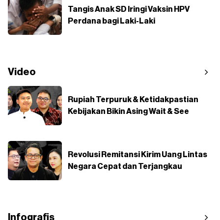
Tangis Anak SD Iringi Vaksin HPV
Perdana bagi Laki-Laki
Video
Rupiah Terpuruk & Ketidakpastian
Kebijakan Bikin Asing Wait & See
Revolusi Remitansi Kirim Uang Lintas
Negara Cepat dan Terjangkau
Infografis