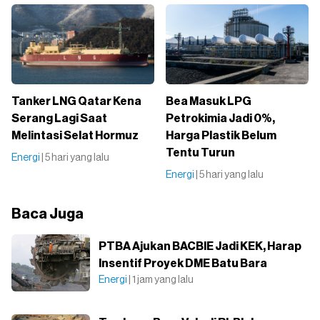
Tanker LNG Qatar Kena
Bea Masuk LPG
Serang Lagi Saat
Petrokimia Jadi 0%,
Melintasi Selat Hormuz
Harga Plastik Belum
Tentu Turun
Energi
| 5 hari yang lalu
Energi
| 5 hari yang lalu
Baca Juga
PTBA Ajukan BACBIE Jadi KEK, Harap
Insentif Proyek DME Batu Bara
Energi
| 1 jam yang lalu