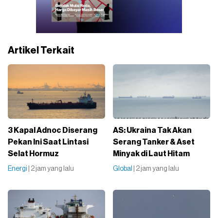
Artikel Terkait
3 Kapal Adnoc Diserang
AS: Ukraina Tak Akan
Pekan Ini Saat Lintasi
Serang Tanker & Aset
Selat Hormuz
Minyak di Laut Hitam
Energi
| 2 jam yang lalu
Global
| 2 jam yang lalu