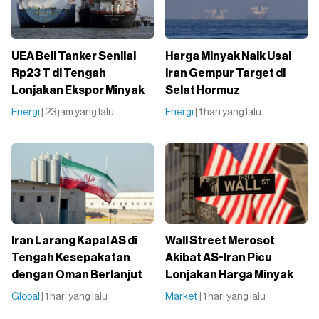
UEA Beli Tanker Senilai
Harga Minyak Naik Usai
Rp23 T di Tengah
Iran Gempur Target di
Lonjakan Ekspor Minyak
Selat Hormuz
Energi
| 23 jam yang lalu
Energi
| 1 hari yang lalu
Iran Larang Kapal AS di
Wall Street Merosot
Tengah Kesepakatan
Akibat AS-Iran Picu
dengan Oman Berlanjut
Lonjakan Harga Minyak
Global
| 1 hari yang lalu
Market
| 1 hari yang lalu