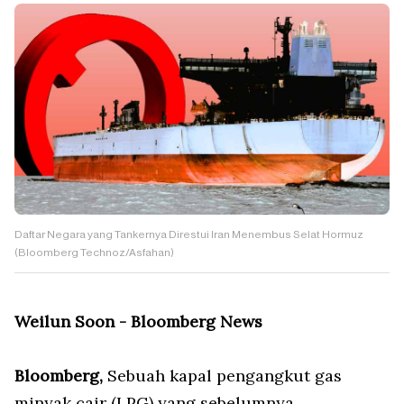
Daftar Negara yang Tankernya Direstui Iran Menembus Selat Hormuz
(Bloomberg Technoz/Asfahan)
Weilun Soon - Bloomberg News
Bloomberg,
Sebuah kapal pengangkut gas
minyak cair (LPG) yang sebelumnya