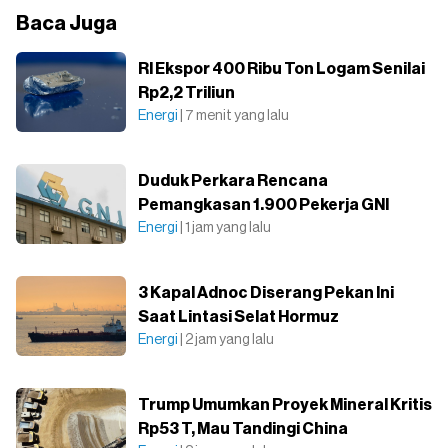
Baca Juga
RI Ekspor 400 Ribu Ton Logam Senilai
Rp2,2 Triliun
Energi
| 7 menit yang lalu
Duduk Perkara Rencana
Pemangkasan 1.900 Pekerja GNI
Energi
| 1 jam yang lalu
3 Kapal Adnoc Diserang Pekan Ini
Saat Lintasi Selat Hormuz
Energi
| 2 jam yang lalu
Trump Umumkan Proyek Mineral Kritis
Rp53 T, Mau Tandingi China