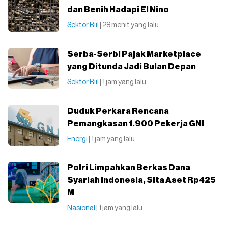
dan Benih Hadapi El Nino
Sektor Riil
| 28 menit yang lalu
Serba-Serbi Pajak Marketplace
yang Ditunda Jadi Bulan Depan
Sektor Riil
| 1 jam yang lalu
Duduk Perkara Rencana
Pemangkasan 1.900 Pekerja GNI
Energi
| 1 jam yang lalu
Polri Limpahkan Berkas Dana
Syariah Indonesia, Sita Aset Rp425
M
Nasional
| 1 jam yang lalu