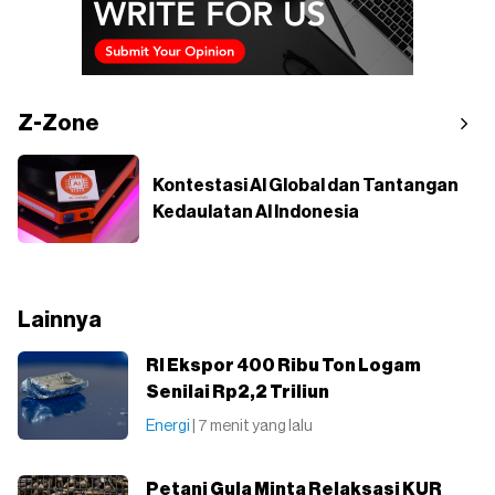
Z-Zone
Kontestasi AI Global dan Tantangan
Kedaulatan AI Indonesia
Lainnya
RI Ekspor 400 Ribu Ton Logam
Senilai Rp2,2 Triliun
Energi
| 7 menit yang lalu
Petani Gula Minta Relaksasi KUR